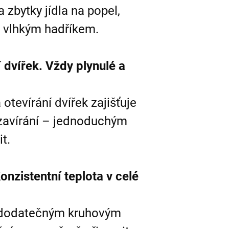
 zbytky jídla na popel,
t vlhkým hadříkem.
 dvířek. Vždy plynulé a
otevírání dvířek zajišťuje
a zavírání – jednoduchým
t.
onzistentní teplota v celé
s dodatečným kruhovým