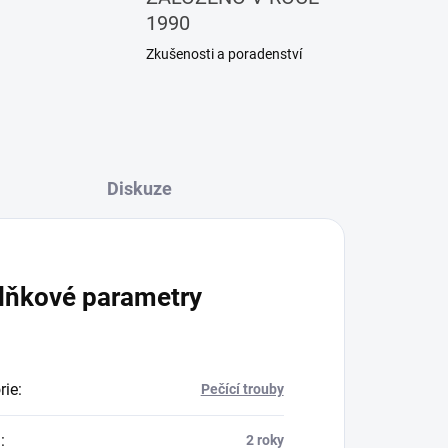
1990
Zkušenosti a poradenství
Diskuze
lňkové parametry
rie
:
Pečící trouby
a
:
2 roky