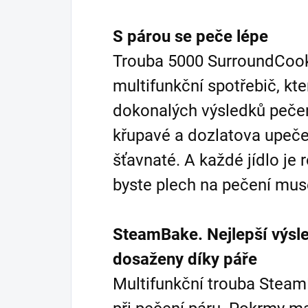
S párou se peče lépe
Trouba 5000 SurroundCook
multifunkční spotřebič, kt
dokonalých výsledků pečen
křupavé a dozlatova upeče
šťavnaté. A každé jídlo je
byste plech na pečení muse
SteamBake. Nejlepší výsle
dosaženy díky páře
Multifunkční trouba Stea