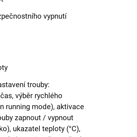
zpečnostního vypnutí
oty
stavení trouby:
čas, výběr rychlého
(in running mode), aktivace
rouby zapnout / vypnout
o), ukazatel teploty (°C),