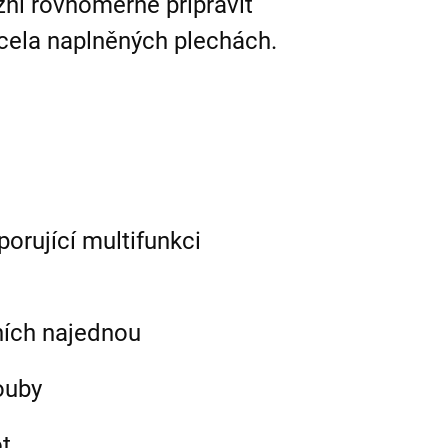
í rovnoměrně připravit
 zcela naplněných plechách.
orující multifunkci
ních najednou
rouby
ot