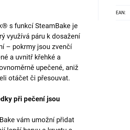
EAN
:
® s funkcí SteamBake je
erý využívá páru k dosažení
í – pokrmy jsou zvenčí
né a uvnitř křehké a
 rovnoměrně upečené, aniž
li otáčet či přesouvat.
dky při pečení jsou
mBake vám umožní přidat