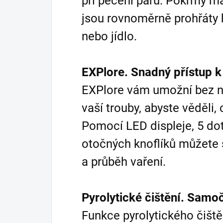
při pečení páru. Pokrmy maj
jsou rovnoměrně prohřáty 
nebo jídlo.
EXPlore. Snadný přístup k
EXPlore vám umožní bez n
vaší trouby, abyste věděli, 
Pomocí LED displeje, 5 dot
otočných knoflíků můžete 
a průběh vaření.
Pyrolytické čištění. Samoč
Funkce pyrolytického čišt