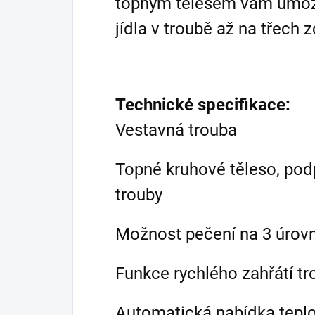
topným tělesem vám umožn
jídla v troubě až na třech
Technické specifikace:
Vestavná trouba
Topné kruhové těleso, podp
trouby
Možnost pečení na 3 úrov
Funkce rychlého zahřátí t
Automatická nabídka tepl