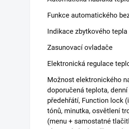
Funkce automatického be
Indikace zbytkového tepla
Zasunovací ovladače
Elektronická regulace tepl
Možnost elektronického na
doporučená teplota, denní 
předehřátí, Function lock 
tónů, minutka, osvětlení t
(menu + samostatné tlačitk