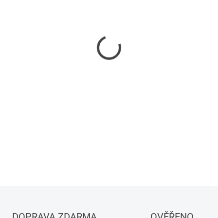
−
+
DETAILNÍ INFORMACE
DOPRAVA ZDARMA
OVĚŘENO