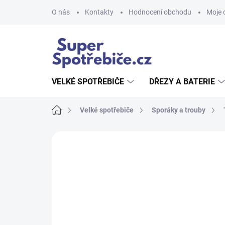
Přejít
O nás
Kontakty
Hodnocení obchodu
Moje 
na
obsah
VELKÉ SPOTŘEBIČE
DŘEZY A BATERIE
Domů
Velké spotřebiče
Sporáky a trouby
Neohodnoceno
Podrobnosti hodnoce
AKCE
TIP