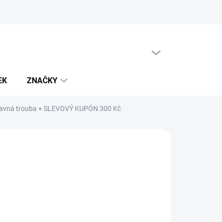
PRÁZDNÝ KOŠÍK
NÁKUPNÍ
KOŠÍK
EK
ZNAČKY
avná trouba
+ SLEVOVÝ KUPÓN 300 Kč
988 Kč
026