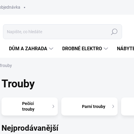
objednávka
Hledat
DŮM A ZAHRADA
DROBNÉ ELEKTRO
NÁBYT
Trouby
Trouby
Pečící
Parní trouby
trouby
Nejprodávanější