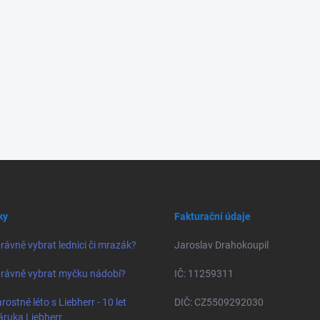
p
i
s
u
ky
Fakturační údaje
rávně vybrat lednici či mrazák?
Jaroslav Drahokoupil
rávně vybrat myčku nádobí?
IČ: 11259311
rostné léto s Liebherr - 10 let
DIČ: CZ5509292030
áruka Liebherr