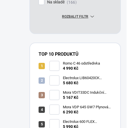
Na skladě
166
ROZBALIT FILTR
TOP 10 PRODUKTŮ
Romo C 46 odstředivka
4 990 Kč
Electrolux LIB60420CK
Indukční varná deska
5 680 Kč
Mora VDIT33DC Indukční
deska
5 167 Kč
Mora VDP 645 GW7 Plynová
vestavná deska
6 290 Kč
Electrolux 600 FLEX
SurroundCook EOF3H50BK
5 990 Kč