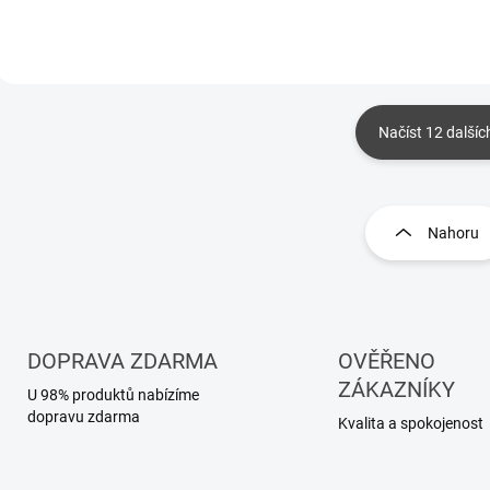
Načíst 12 dalšíc
O
v
l
Nahoru
á
d
a
c
í
p
DOPRAVA ZDARMA
OVĚŘENO
r
ZÁKAZNÍKY
U 98% produktů nabízíme
v
dopravu zdarma
k
Kvalita a spokojenost
y
v
ý