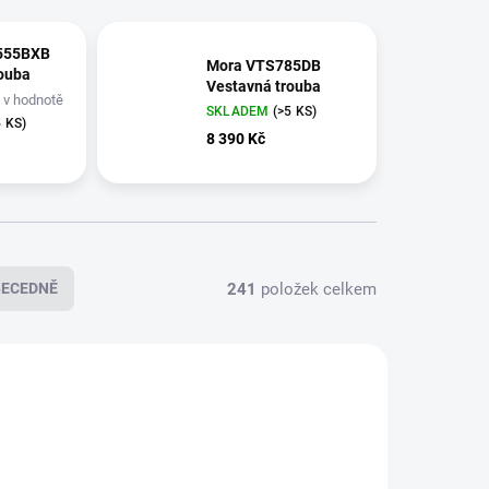
555BXB
Mora VTS785DB
ouba
Vestavná trouba
t v hodnotě
SKLADEM
(>5 KS)
EVOVÝ
5 KS)
Kč
8 390 Kč
241
položek celkem
BECEDNĚ
AKCE
733232
427879
TIP