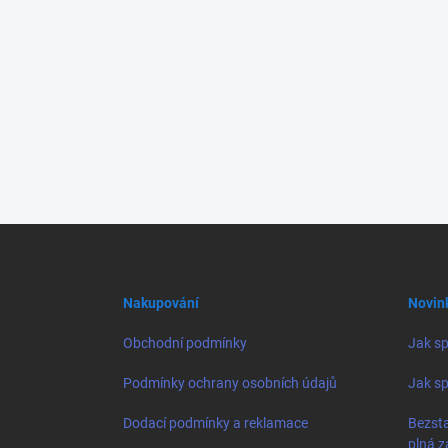
Z
á
p
a
Nakupování
Novin
t
í
Obchodní podmínky
Jak sp
Podmínky ochrany osobních údajů
Jak sp
Dodací podmínky a reklamace
Bezsta
plná z