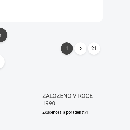
h
1
21
S
t
r
á
n
k
ZALOŽENO V ROCE
o
1990
v
Zkušenosti a poradenství
á
n