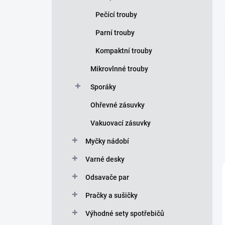
p
Pečící trouby
a
n
Parní trouby
e
Kompaktní trouby
l
Mikrovlnné trouby
Sporáky
Ohřevné zásuvky
Vakuovací zásuvky
Myčky nádobí
Varné desky
Odsavače par
Pračky a sušičky
Výhodné sety spotřebičů