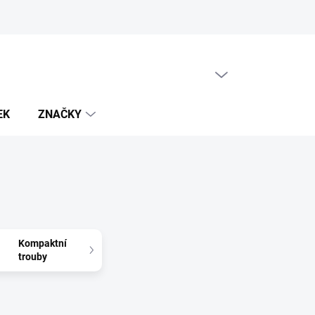
PRÁZDNÝ KOŠÍK
NÁKUPNÍ
KOŠÍK
EK
ZNAČKY
Kompaktní
trouby