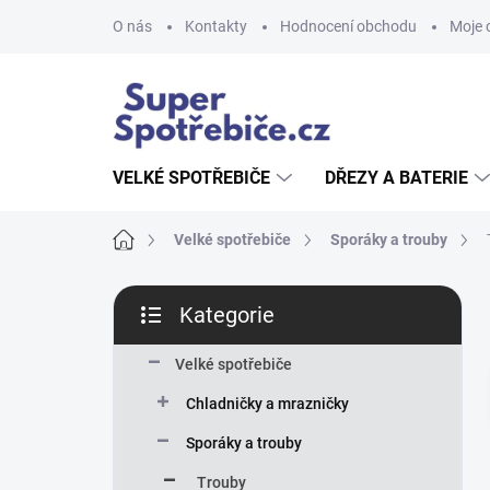
Přejít
O nás
Kontakty
Hodnocení obchodu
Moje 
na
obsah
VELKÉ SPOTŘEBIČE
DŘEZY A BATERIE
Domů
Velké spotřebiče
Sporáky a trouby
P
Kategorie
o
Přeskočit
s
kategorie
t
Velké spotřebiče
r
Chladničky a mrazničky
a
n
Sporáky a trouby
n
Trouby
í