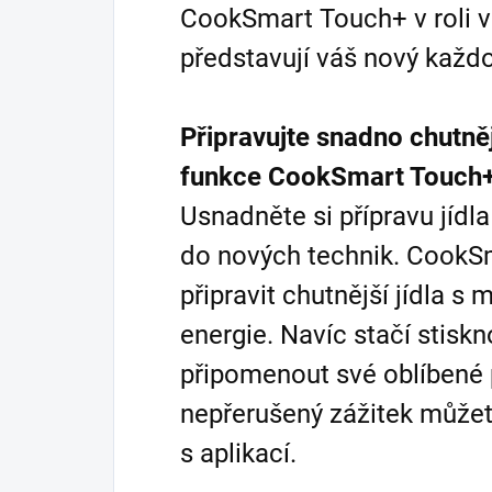
CookSmart Touch+ v roli 
představují váš nový každ
Připravujte snadno chutně
funkce CookSmart Touch
Usnadněte si přípravu jídl
do nových technik. Cook
připravit chutnější jídla 
energie. Navíc stačí stiskn
připomenout své oblíbené 
nepřerušený zážitek můžete
s aplikací.