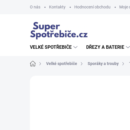
Přejít
O nás
Kontakty
Hodnocení obchodu
Moje 
na
obsah
VELKÉ SPOTŘEBIČE
DŘEZY A BATERIE
Domů
Velké spotřebiče
Sporáky a trouby
Neohodnoceno
Podrobnosti hodnoce
AKCE
NOVINKA
TIP