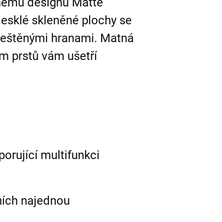
anému designu Matte
lesklé skleněné plochy se
 leštěnými hranami. Matná
ům prstů vám ušetří
orující multifunkci
ních najednou