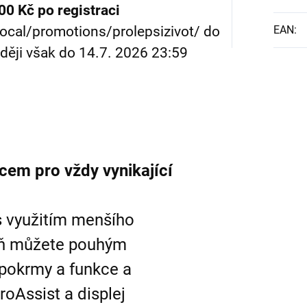
00 Kč po registraci
local/promotions/prolepsizivot/ do
EAN
:
ději však do 14.7. 2026 23:59
cem pro vždy vynikající
 s využitím menšího
veň můžete pouhým
pokrmy a funkce a
roAssist a displej