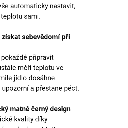
vše automaticky nastavit,
teplotu sami.
získat sebevědomí při
pokaždé připravit
ustále měří teplotu ve
mile jídlo dosáhne
s upozorní a přestane péct.
ický matně černý design
cké kvality díky