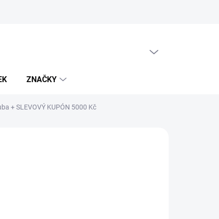
PRÁZDNÝ KOŠÍK
NÁKUPNÍ
KOŠÍK
EK
ZNAČKY
ouba
+ SLEVOVÝ KUPÓN 5000 Kč
989 Kč
026