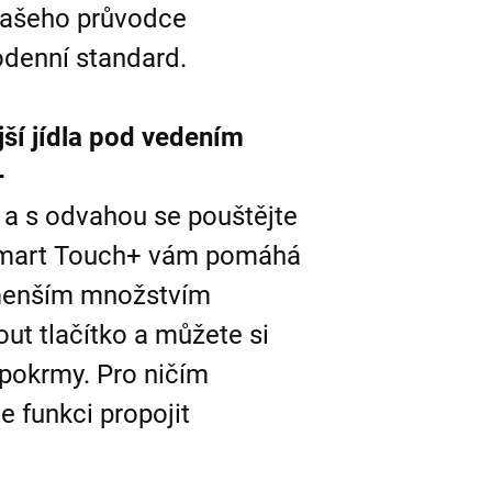
vašeho průvodce
odenní standard.
jší jídla pod vedením
+
a a s odvahou se pouštějte
Smart Touch+ vám pomáhá
s menším množstvím
out tlačítko a můžete si
pokrmy. Pro ničím
 funkci propojit