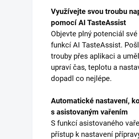
Využívejte svou troubu na
pomocí AI TasteAssist
Objevte plný potenciál své 
funkcí AI TasteAssist. Poš
trouby přes aplikaci a umě
upraví čas, teplotu a nast
dopadl co nejlépe.
Automatické nastavení, ko
s asistovaným vařením
S funkcí asistovaného vařen
přístup k nastavení přípra