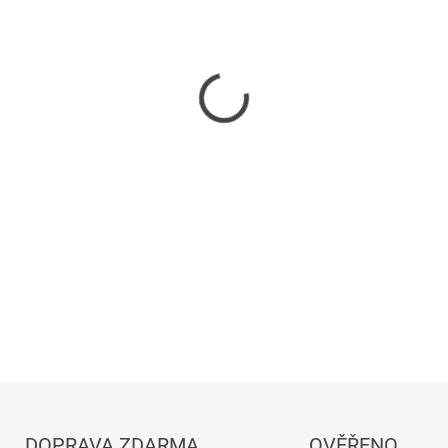
−
+
DETAILNÍ INFORMACE
DOPRAVA ZDARMA
OVĚŘENO