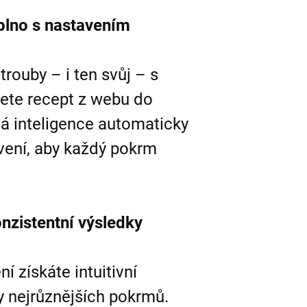
plno s nastavením
trouby – i ten svůj – s
lete recept z webu do
lá inteligence automaticky
avení, aby každý pokrm
nzistentní výsledky
í získáte intuitivní
vy nejrůznějších pokrmů.