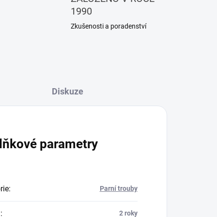
1990
Zkušenosti a poradenství
Diskuze
lňkové parametry
rie
:
Parní trouby
a
:
2 roky