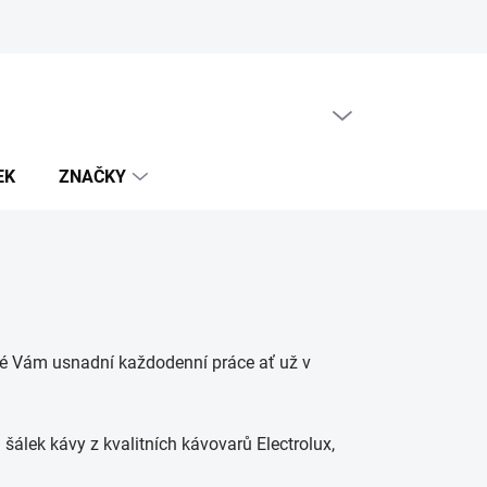
PRÁZDNÝ KOŠÍK
NÁKUPNÍ
KOŠÍK
EK
ZNAČKY
eré Vám usnadní každodenní práce ať už v
šálek kávy z kvalitních kávovarů Electrolux,