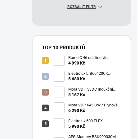
ROZBALIT FILTR
TOP 10 PRODUKTŮ
Romo C 46 odstředivka
4 990 Kč
Electrolux LIB60420CK
Indukční varná deska
5 680 Kč
Mora VDIT33DC Indukční
deska
5 167 Kč
Mora VDP 645 GW7 Plynová
vestavná deska
6 290 Kč
Electrolux 600 FLEX
SurroundCook EOF3H50BK
5 990 Kč
Vestavná pečící trouba
AEG Mastery BSK999330M