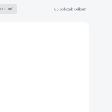
65
položek celkem
BECEDNĚ
NOVINKA
S-71721
910003628
KLADEM
SKLADEM
(2 KS)
(>5 KS)
ona
Electrolux E3HB1-4GG
Tyčový mixér
779 Kč