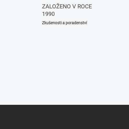
k
ZALOŽENO V ROCE
o
1990
v
Zkušenosti a poradenství
á
n
í