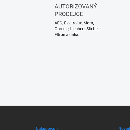
AUTORIZOVANÝ
PRODEJCE
AEG, Electrolux, Mora,
Gorenje, Liebherr, Stiebel
Eltron a další.
Z
á
p
a
Nakupování
Novin