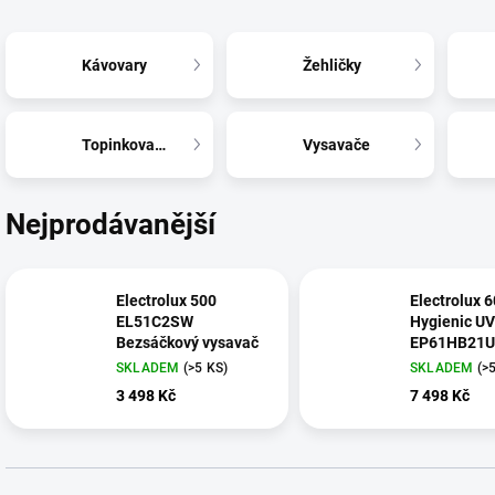
Kávovary
Žehličky
Topinkovače
Vysavače
Nejprodávanější
Electrolux 500
Electrolux 
EL51C2SW
Hygienic UV
Bezsáčkový vysavač
EP61HB21U
vysavač
SKLADEM
(>5 KS)
SKLADEM
(>
3 498 Kč
7 498 Kč