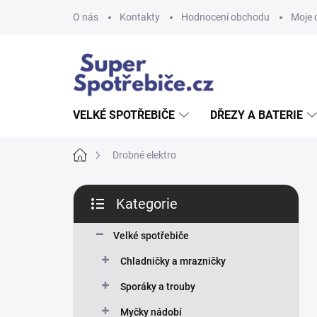
Přejít
O nás
Kontakty
Hodnocení obchodu
Moje 
na
obsah
VELKÉ SPOTŘEBIČE
DŘEZY A BATERIE
Domů
Drobné elektro
P
Kategorie
o
Přeskočit
s
kategorie
t
Velké spotřebiče
r
Chladničky a mrazničky
a
n
Sporáky a trouby
n
Myčky nádobí
í