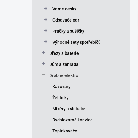
p
Varné desky
a
n
Odsavače par
e
Pračky a sušičky
l
Výhodné sety spotřebičů
Dřezy a baterie
Dům a zahrada
Drobné elektro
Kávovary
Žehličky
Mixéry a šlehače
Rychlovarné konvice
Topinkovače