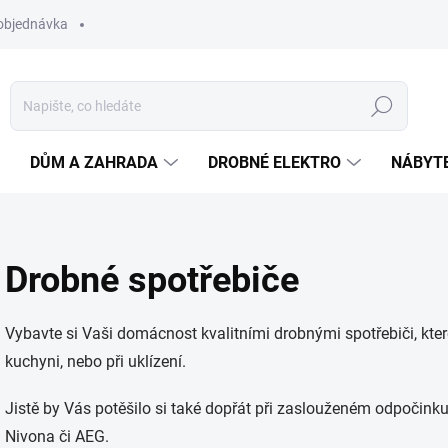
objednávka
Hledat
DŮM A ZAHRADA
DROBNÉ ELEKTRO
NÁBYT
Drobné spotřebiče
Vybavte si Vaši domácnost kvalitními drobnými spotřebiči, kt
kuchyni, nebo při uklízení.
Jistě by Vás potěšilo si také dopřát při zaslouženém odpočinku 
Nivona či AEG.