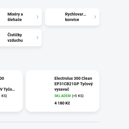
Mixéry a
Rychlovarné
šlehače
konvice
Čističky
vzduchu
600
Electrolux 300 Clean
EP31CB21GP Tyčový
V Tyčový
vysavač
5 KS)
SKLADEM
(>5 KS)
4 180 Kč