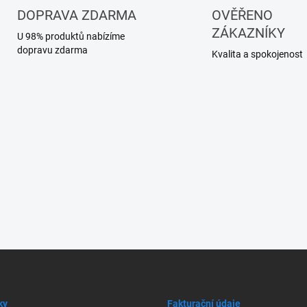
p
DOPRAVA ZDARMA
OVĚŘENO
r
ZÁKAZNÍKY
U 98% produktů nabízíme
v
dopravu zdarma
k
Kvalita a spokojenost
y
v
ý
p
i
s
u
ky
Fakturační údaje