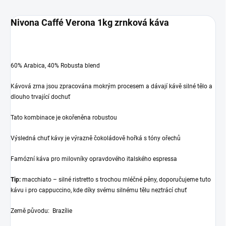
Nivona Caffé Verona 1kg zrnková káva
60% Arabica, 40% Robusta blend
Kávová zrna jsou zpracována mokrým procesem a dávají kávě silné tělo a
dlouho trvající dochuť
Tato kombinace je okořeněna robustou
Výsledná chuť kávy je výrazně čokoládově hořká s tóny ořechů
Famózní káva pro milovníky opravdového italského espressa
Tip:
macchiato – silné ristretto s trochou mléčné pěny, doporučujeme tuto
kávu i pro cappuccino, kde díky svému silnému tělu neztrácí chuť
Země původu: Brazílie