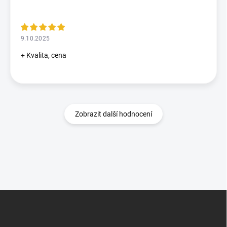
9.10.2025
+ Kvalita, cena
Zobrazit další hodnocení
Z
á
p