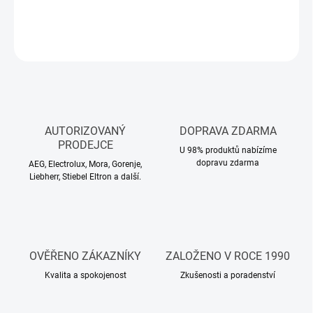
DETAILNÍ INFORMACE
ZEPTAT SE
HLÍDAT
AUTORIZOVANÝ
DOPRAVA ZDARMA
PRODEJCE
U 98% produktů nabízíme
dopravu zdarma
AEG, Electrolux, Mora, Gorenje,
Liebherr, Stiebel Eltron a další.
OVĚŘENO ZÁKAZNÍKY
ZALOŽENO V ROCE 1990
Kvalita a spokojenost
Zkušenosti a poradenství