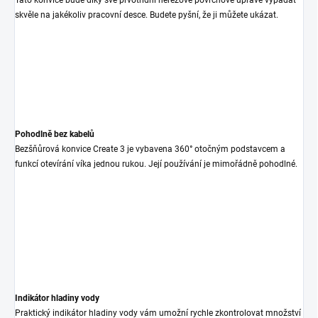
Tato konvice bude díky své prvotřídní nerezové povrchové úpravě vypadat
skvěle na jakékoliv pracovní desce. Budete pyšní, že ji můžete ukázat.
Pohodlně bez kabelů
Bezšňůrová konvice Create 3 je vybavena 360° otočným podstavcem a
funkcí otevírání víka jednou rukou. Její používání je mimořádně pohodlné.
Indikátor hladiny vody
Praktický indikátor hladiny vody vám umožní rychle zkontrolovat množství