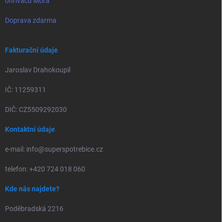
ohřívačů Mora
Doprava zdarma
Fakturační údaje
Jaroslav Drahokoupil
IČ: 11259311
DIČ: CZ5509292030
Kontaktní údaje
e-mail: info@superspotrebice.cz
telefon: +420 724 018 060
Kde nás najdete?
Poděbradská 2216