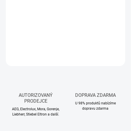
MŮŽEME
DORUČIT DO:
12.8.2026
−
+
Přidat do košíku
DETAILNÍ INFORMACE
ZEPTAT SE
HLÍDAT
AUTORIZOVANÝ
DOPRAVA ZDARMA
PRODEJCE
U 98% produktů nabízíme
dopravu zdarma
AEG, Electrolux, Mora, Gorenje,
Liebherr, Stiebel Eltron a další.