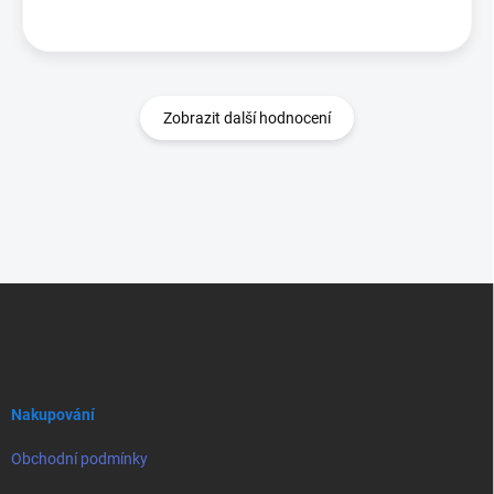
Zobrazit další hodnocení
Z
á
p
a
t
í
Nakupování
Obchodní podmínky