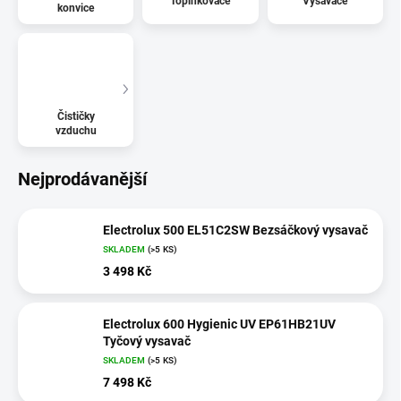
Topinkovače
Vysavače
konvice
Čističky
vzduchu
Nejprodávanější
Electrolux 500 EL51C2SW Bezsáčkový vysavač
SKLADEM
(>5 KS)
3 498 Kč
Electrolux 600 Hygienic UV EP61HB21UV
Tyčový vysavač
SKLADEM
(>5 KS)
7 498 Kč