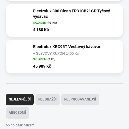
Electrolux 300 Clean EP31CB21GP Tyčový
vysavač
SKLADEM
(>5 KS)
4 180 Kč
Electrolux KBC95T Vestavný kávovar
+ SLEVOVÝ KUPÓN 2400 Kč
SKLADEM
(2 KS)
45 989 Kč
Ř
a
NEJLEVNĚJŠÍ
NEJDRAŽŠÍ
NEJPRODÁVANĚJŠÍ
z
e
ABECEDNĚ
n
í
65
položek celkem