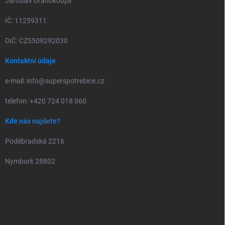
Jaroslav Drahokoupil
IČ: 11259311
DIČ: CZ5509292030
Kontaktní údaje
e-mail: info@superspotrebice.cz
telefon: +420 724 018 060
Kde nás najdete?
Poděbradská 2216
Nymburk 28802