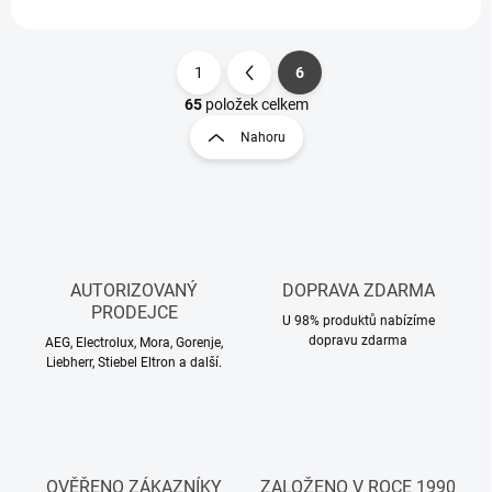
1
6
S
t
65
položek celkem
O
r
v
Nahoru
á
l
á
n
d
k
a
o
c
v
í
á
p
AUTORIZOVANÝ
DOPRAVA ZDARMA
n
r
PRODEJCE
v
í
U 98% produktů nabízíme
k
dopravu zdarma
AEG, Electrolux, Mora, Gorenje,
y
Liebherr, Stiebel Eltron a další.
v
ý
p
i
s
OVĚŘENO ZÁKAZNÍKY
ZALOŽENO V ROCE 1990
u