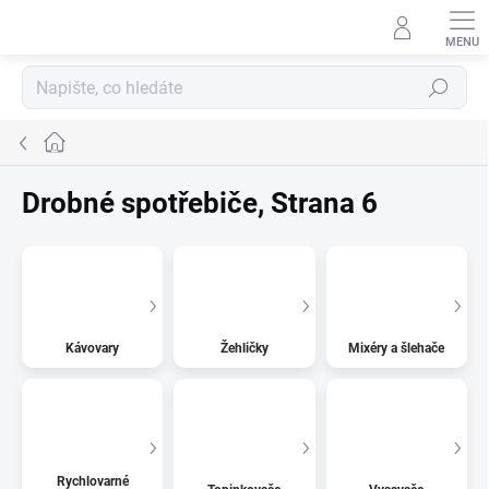
Přejít
na
obsah
Hledat
Domů
Drobné spotřebiče
, Strana 6
Kávovary
Žehličky
Mixéry a šlehače
Rychlovarné