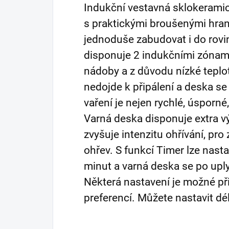
Indukční vestavná sklokeram
s praktickými broušenými hrana
jednoduše zabudovat i do rovi
disponuje 2 indukčními zónami,
nádoby a z důvodu nízké teplo
nedojde k připálení a deska se
vaření je nejen rychlé, úsporné
Varná deska disponuje extra 
zvyšuje intenzitu ohřívání, pr
ohřev. S funkcí Timer lze nast
minut a varná deska se po upl
Některá nastavení je možné př
preferencí. Můžete nastavit dé