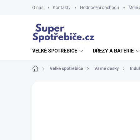
Přejít
O nás
Kontakty
Hodnocení obchodu
Moje 
na
obsah
VELKÉ SPOTŘEBIČE
DŘEZY A BATERIE
Domů
Velké spotřebiče
Varné desky
Indu
Neohodnoceno
Podrobnosti hodnoce
AKCE
TIP