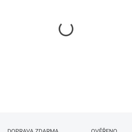
−
+
DETAILNÍ INFORMACE
DOPRAVA ZDARMA
OVĚŘENO