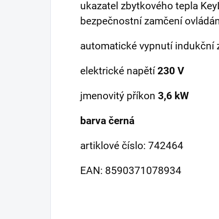
ukazatel zbytkového tepla Ke
bezpečnostní zamčení ovládán
automatické vypnutí indukční 
elektrické napětí
230 V
jmenovitý příkon
3,6 kW
barva černá
artiklové číslo: 742464
EAN: 8590371078934