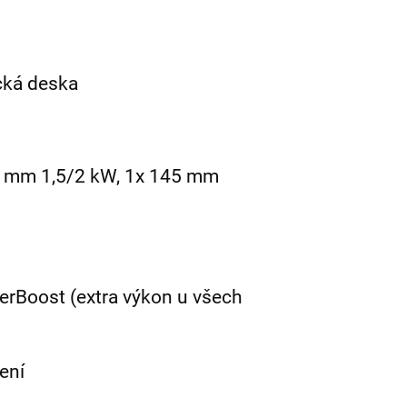
cká deska
 mm 1,5/2 kW, 1x 145 mm
erBoost (extra výkon u všech
ení