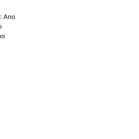
S: Ano
o
no