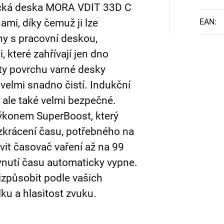
ická deska MORA VDIT 33D C
mi, díky čemuž ji lze
EAN
:
ny s pracovní deskou,
 které zahřívají jen dno
ty povrchu varné desky
 velmi snadno čistí. Indukční
, ale také velmi bezpečné.
výkonem SuperBoost, který
o zkrácení času, potřebného na
avit časovač vaření až na 99
ynutí času automaticky vypne.
izpůsobit podle vašich
lku a hlasitost zvuku.