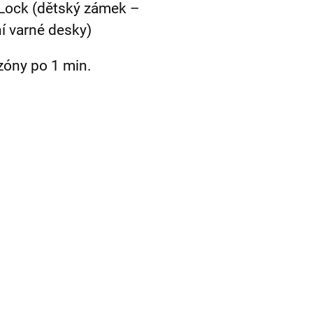
yLock (dětský zámek –
í varné desky)
zóny po 1 min.