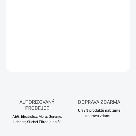
cena:
MŮŽEME
DORUČIT DO:
12.8.2026
−
+
Přidat do košíku
DETAILNÍ INFORMACE
ZEPTAT SE
HLÍDAT
AUTORIZOVANÝ
DOPRAVA ZDARMA
PRODEJCE
U 98% produktů nabízíme
dopravu zdarma
AEG, Electrolux, Mora, Gorenje,
Liebherr, Stiebel Eltron a další.