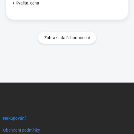
+ Kvalita, cena
Zobrazit další hodnocení
Z
á
p
a
t
í
Nakupování
Obchodní podmínky