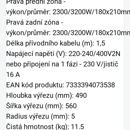
Pravá přední zóna -
výkon/průměr: 2300/3200W/180x210m
Pravá zadní zóna -
výkon/průměr: 2300/3200W/180x210m
Délka přívodního kabelu (m): 1,5
Napájecí napětí (V): 220-240/400V2N
nebo připojení na 1 fázi - 230 V/jistič
16 A
EAN kód produktu: 7333394073538
Hloubka výřezu (mm): 490
Šířka výřezu (mm): 560
Radius výřezu (mm): 5
Čistá hmotnost (kg): 11.5