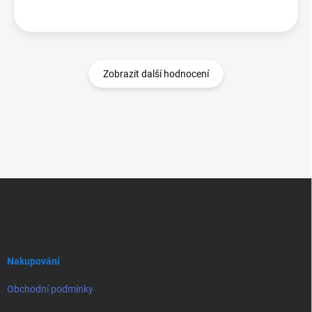
Zobrazit další hodnocení
Z
á
p
a
t
í
Nakupování
Obchodní podmínky