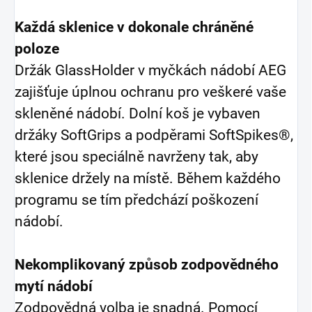
Každá sklenice v dokonale chráněné
poloze
Držák GlassHolder v myčkách nádobí AEG
zajišťuje úplnou ochranu pro veškeré vaše
skleněné nádobí. Dolní koš je vybaven
držáky SoftGrips a podpěrami SoftSpikes®,
které jsou speciálně navrženy tak, aby
sklenice držely na místě. Během každého
programu se tím předchází poškození
nádobí.
Nekomplikovaný způsob zodpovědného
mytí nádobí
Zodpovědná volba je snadná. Pomocí