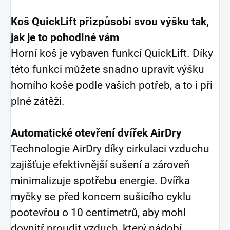
Koš QuickLift přizpůsobí svou výšku tak,
jak je to pohodlné vám
Horní koš je vybaven funkcí QuickLift. Díky
této funkci můžete snadno upravit výšku
horního koše podle vašich potřeb, a to i při
plné zátěži.
Automatické otevření dvířek AirDry
Technologie AirDry díky cirkulaci vzduchu
zajišťuje efektivnější sušení a zároveň
minimalizuje spotřebu energie. Dvířka
myčky se před koncem sušicího cyklu
pootevřou o 10 centimetrů, aby mohl
dovnitř proudit vzduch, který nádobí