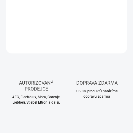
cena:
−
+
Přidat do košíku
DETAILNÍ INFORMACE
ZEPTAT SE
HLÍDAT
AUTORIZOVANÝ
DOPRAVA ZDARMA
PRODEJCE
U 98% produktů nabízíme
dopravu zdarma
AEG, Electrolux, Mora, Gorenje,
Liebherr, Stiebel Eltron a další.