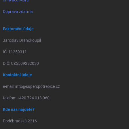
ohřívačů Mora
Doprava zdarma
Fakturační údaje
Jaroslav Drahokoupil
IČ: 11259311
DIČ: CZ5509292030
Kontaktní údaje
e-mail: info@superspotrebice.cz
telefon: +420 724 018 060
Kde nás najdete?
Poděbradská 2216