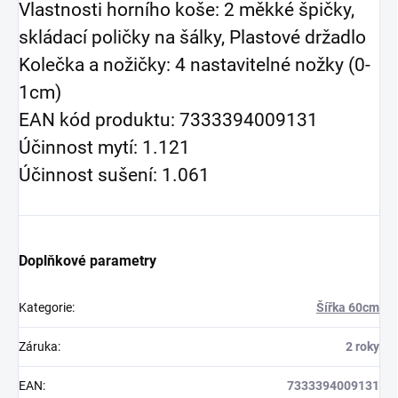
Vlastnosti horního koše: 2 měkké špičky,
skládací poličky na šálky, Plastové držadlo
Kolečka a nožičky: 4 nastavitelné nožky (0-
1cm)
EAN kód produktu: 7333394009131
Účinnost mytí: 1.121
Účinnost sušení: 1.061
Doplňkové parametry
Kategorie
:
Šířka 60cm
Záruka
:
2 roky
EAN
:
7333394009131