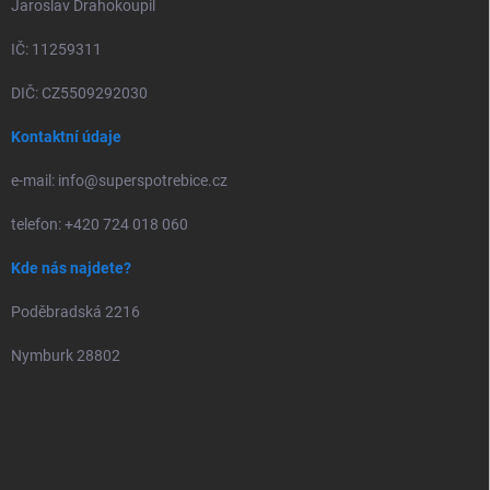
Jaroslav Drahokoupil
IČ: 11259311
DIČ: CZ5509292030
Kontaktní údaje
e-mail: info@superspotrebice.cz
telefon: +420 724 018 060
Kde nás najdete?
Poděbradská 2216
Nymburk 28802