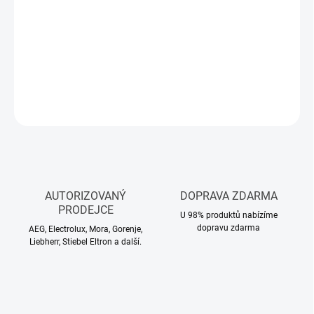
cena:
−
+
Přidat do košíku
DETAILNÍ INFORMACE
ZEPTAT SE
HLÍDAT
AUTORIZOVANÝ
DOPRAVA ZDARMA
PRODEJCE
U 98% produktů nabízíme
dopravu zdarma
AEG, Electrolux, Mora, Gorenje,
Liebherr, Stiebel Eltron a další.