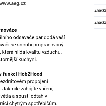
www.aeg.cz
Značk
Značk
ovnováze
álního odsavače par dodá vaší
avači se snoubí propracovaný
 která hlídá kvalitu vzduchu.
ostornější kuchyni.
ky funkci Hob2Hood
ezdrátovém propojení
Jakmile zahájíte vaření,
větla a spustí odtah v
 práci chytrým spotřebičům.