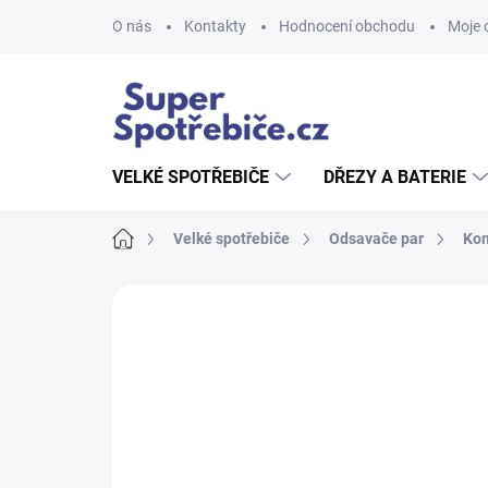
Přejít
O nás
Kontakty
Hodnocení obchodu
Moje 
na
obsah
VELKÉ SPOTŘEBIČE
DŘEZY A BATERIE
Domů
Velké spotřebiče
Odsavače par
Ko
Neohodnoceno
Podrobnosti hodnoce
AKCE
TIP