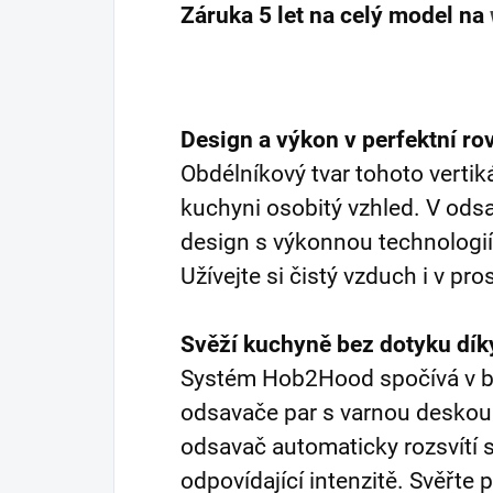
Záruka 5 let na celý model na
Design a výkon v perfektní r
Obdélníkový tvar tohoto vertik
kuchyni osobitý vzhled. V ods
design s výkonnou technologií,
Užívejte si čistý vzduch i v pr
Svěží kuchyně bez dotyku dí
Systém Hob2Hood spočívá v b
odsavače par s varnou deskou. 
odsavač automaticky rozsvítí s
odpovídající intenzitě. Svěřte