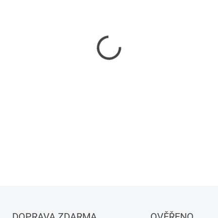
−
+
DETAILNÍ INFORMACE
DOPRAVA ZDARMA
OVĚŘENO