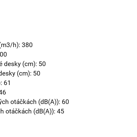
 (m3/h): 380
200
é desky (cm): 50
desky (cm): 50
: 61
 46
ých otáčkách (dB(A)): 60
ch otáčkách (dB(A)): 45