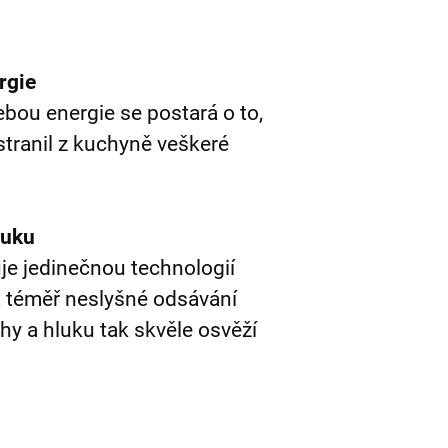
ergie
bou energie se postará o to,
stranil z kuchyně veškeré
luku
je jedinečnou technologií
 a téměř neslyšné odsávání
y a hluku tak skvěle osvěží