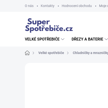
Přejít
O nás
Kontakty
Hodnocení obchodu
Moje 
na
obsah
VELKÉ SPOTŘEBIČE
DŘEZY A BATERIE
Domů
Velké spotřebiče
Chladničky a mrazničk
Neohodnoceno
Podrobnosti hodnoce
AKCE
TIP