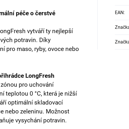
ální péče o čerstvé
EAN
:
Značk
ongFresh vytváří ty nejlepší
vých potravin. Díky
Značk
lní pro maso, ryby, ovoce nebo
 přihrádce LongFresh
í zónou pro uchování
í teplotou 0 °C, která je nižší
áří optimální skladovací
ce nebo zeleninu. Možnost
raňuje vysychání potravin.