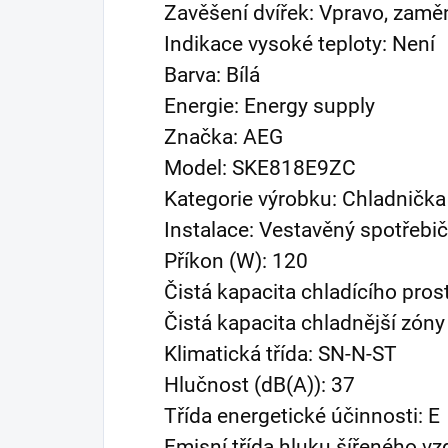
Zavěšení dvířek: Vpravo, zamě
Indikace vysoké teploty: Není
Barva: Bílá
Energie: Energy supply
Značka: AEG
Model: SKE818E9ZC
Kategorie výrobku: Chladnička
Instalace: Vestavěný spotřebič
Příkon (W): 120
Čistá kapacita chladícího prost
Čistá kapacita chladnější zóny 
Klimatická třída: SN-N-ST
Hlučnost (dB(A)): 37
Třída energetické účinnosti:
E
Emisní třída hluku šířeného v