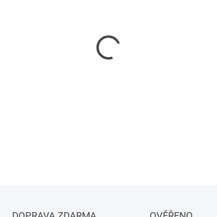
−
+
DETAILNÍ INFORMACE
DOPRAVA ZDARMA
OVĚŘENO