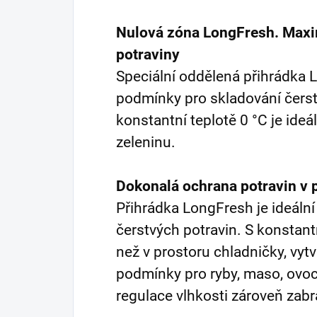
Nulová zóna LongFresh. Maxim
potraviny
Speciální oddělená přihrádka L
podmínky pro skladování čerst
konstantní teplotě 0 °C je ideá
zeleninu.
Dokonalá ochrana potravin v
Přihrádka LongFresh je ideáln
čerstvých potravin. S konstantn
než v prostoru chladničky, vytv
podmínky pro ryby, maso, ovo
regulace vlhkosti zároveň zab