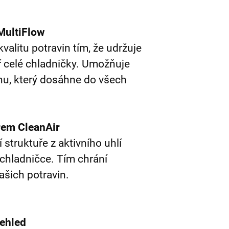
 MultiFlow
valitu potravin tím, že udržuje
tř celé chladničky. Umožňuje
hu, který dosáhne do všech
trem CleanAir
í struktuře z aktivního uhlí
chladničce. Tím chrání
ašich potravin.
přehled