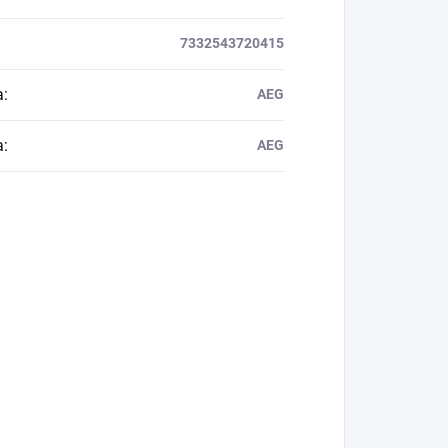
7332543720415
a
:
AEG
a
:
AEG