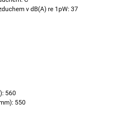
vzduchem v dB(A) re 1pW:
37
): 560
(mm): 550