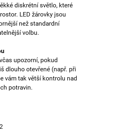
kké diskrétní světlo, které
prostor. LED žárovky jsou
ornější než standardní
atelnější volbu.
ou
 včas upozorní, pokud
iš dlouho otevřené (např. při
e vám tak větší kontrolu nad
ch potravin.
12