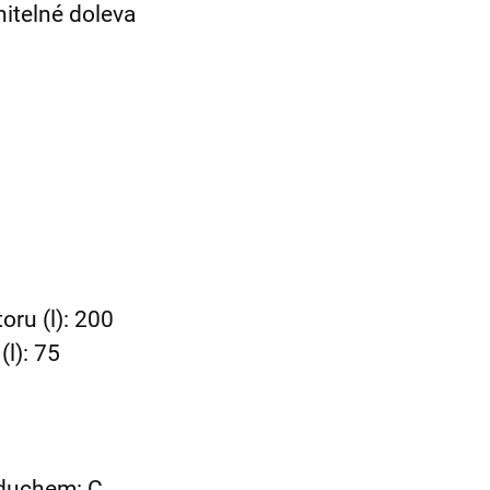
nitelné doleva
oru (l): 200
(l): 75
zduchem:
C