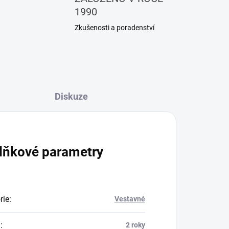
1990
Zkušenosti a poradenství
Diskuze
lňkové parametry
rie
:
Vestavné
a
:
2 roky