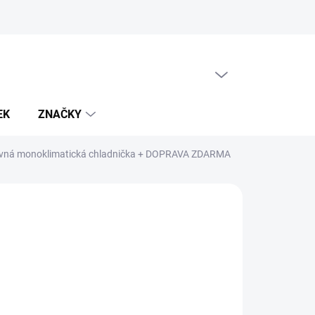
PRÁZDNÝ KOŠÍK
NÁKUPNÍ
KOŠÍK
EK
ZNAČKY
ná monoklimatická chladnička
+ DOPRAVA ZDARMA
980 Kč