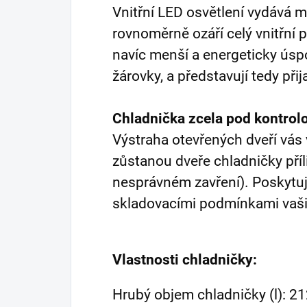
Vnitřní LED osvětlení vydává mě
rovnoměrně ozáří celý vnitřní 
navíc menší a energeticky úsp
žárovky, a představují tedy přij
Chladnička zcela pod kontrol
Výstraha otevřených dveří vás
zůstanou dveře chladničky příl
nesprávném zavření). Poskytuj
skladovacími podmínkami vaši
Vlastnosti chladničky:
Hrubý objem chladničky (l): 2