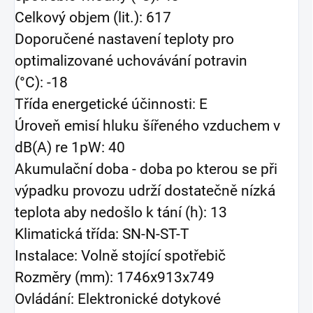
Celkový objem (lit.): 617
Doporučené nastavení teploty pro
optimalizované uchovávání potravin
(°C): -18
Třída energetické účinnosti: E
Úroveň emisí hluku šířeného vzduchem v
dB(A) re 1pW: 40
Akumulační doba - doba po kterou se při
výpadku provozu udrží dostatečně nízká
teplota aby nedošlo k tání (h): 13
Klimatická třída: SN-N-ST-T
Instalace: Volně stojící spotřebič
Rozměry (mm): 1746x913x749
Ovládání: Elektronické dotykové