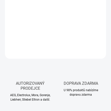
cena:
MŮŽEME
DORUČIT DO:
10.8.2026
−
+
Přidat do košíku
DETAILNÍ INFORMACE
ZEPTAT SE
HLÍDAT
AUTORIZOVANÝ
DOPRAVA ZDARMA
PRODEJCE
U 98% produktů nabízíme
dopravu zdarma
AEG, Electrolux, Mora, Gorenje,
Liebherr, Stiebel Eltron a další.