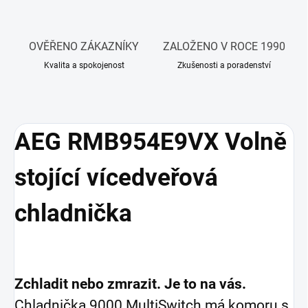
OVĚŘENO ZÁKAZNÍKY
ZALOŽENO V ROCE 1990
Kvalita a spokojenost
Zkušenosti a poradenství
AEG RMB954E9VX Volně
stojící vícedveřová
chladnička
Zchladit nebo zmrazit. Je to na vás.
Chladnička 9000 MultiSwitch má komoru s