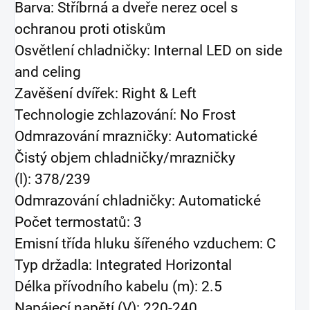
Barva: Stříbrná a dveře nerez ocel s
ochranou proti otiskům
Osvětlení chladničky: Internal LED on side
and celing
Zavěšení dvířek: Right & Left
Technologie zchlazování: No Frost
Odmrazování mrazničky: Automatické
Čistý objem chladničky/mrazničky
(l): 378/239
Odmrazování chladničky: Automatické
Počet termostatů: 3
Emisní třída hluku šířeného vzduchem: C
Typ držadla: Integrated Horizontal
Délka přívodního kabelu (m): 2.5
Napájecí napětí (V): 220-240