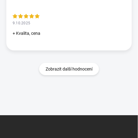
9.10.2025
+ Kvalita, cena
Zobrazit další hodnocení
Z
á
p