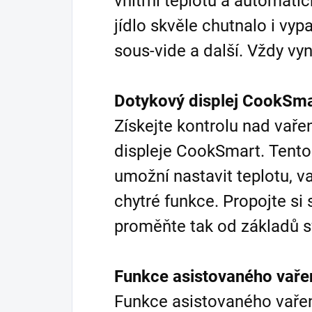
vnitřní teplotu a automati
jídlo skvěle chutnalo i vyp
sous-vide a další. Vždy vyn
Dotykový displej CookSma
Získejte kontrolu nad va
displeje CookSmart. Tento
umožní nastavit teplotu, v
chytré funkce. Propojte si 
proměňte tak od základů sv
Funkce asistovaného vaře
Funkce asistovaného vařen