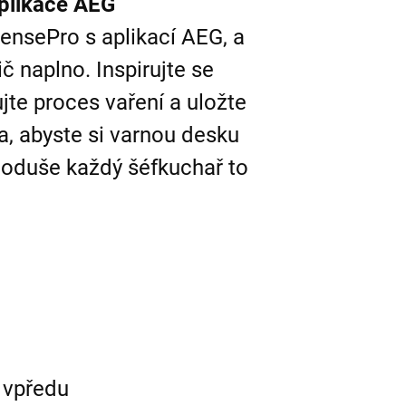
aplikace AEG
ensePro s aplikací AEG, a
ič naplno. Inspirujte se
jte proces vaření a uložte
la, abyste si varnou desku
dnoduše každý šéfkuchař to
u vpředu