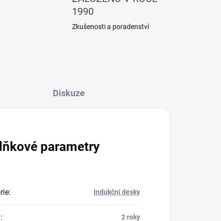
1990
Zkušenosti a poradenství
Diskuze
lňkové parametry
rie
:
Indukční desky
a
:
2 roky