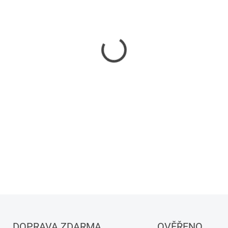
−
+
DETAILNÍ INFORMACE
DOPRAVA ZDARMA
OVĚŘENO