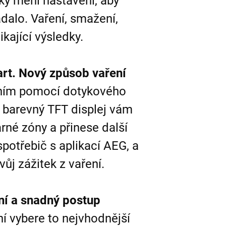
cky mění nastavení, aby
adalo. Vaření, smažení,
ikající výsledky.
rt. Nový způsob vaření
řením pomocí dotykového
 barevný TFT displej vám
arné zóny a přinese další
spotřebič s aplikací AEG, a
ůj zážitek z vaření.
ní a snadný postup
í vybere to nejvhodnější