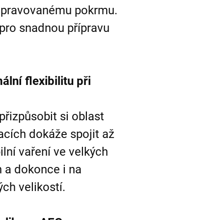
řipravovanému pokrmu.
pro snadnou přípravu
lní flexibilitu při
řizpůsobit si oblast
acích dokáže spojit až
ilní vaření ve velkých
h a dokonce i na
ch velikostí.