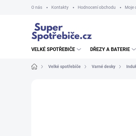
Přejít
O nás
Kontakty
Hodnocení obchodu
Moje 
na
obsah
VELKÉ SPOTŘEBIČE
DŘEZY A BATERIE
Domů
Velké spotřebiče
Varné desky
Indu
Neohodnoceno
Podrobnosti hodnoce
AKCE
NOVINKA
TIP