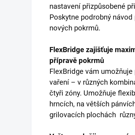
nastavení přizpůsobené p
Poskytne podrobný návod 
nových pokrmů.
FlexBridge zajišťuje maximá
přípravě pokrmů
FlexBridge vám umožňuje p
vaření – v různých kombin
čtyři zóny. Umožňuje flexib
hrncích, na větších pánvíc
grilovacích plochách různý