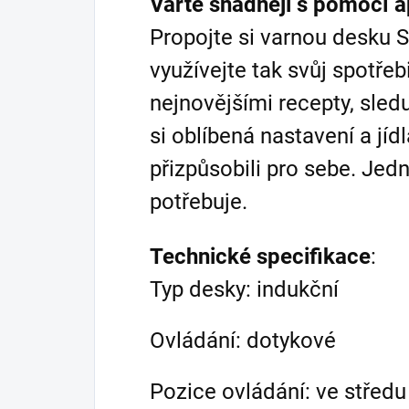
Vařte snadněji s pomocí 
Propojte si varnou desku S
využívejte tak svůj spotřeb
nejnovějšími recepty, sledu
si oblíbená nastavení a jíd
přizpůsobili pro sebe. Je
potřebuje.
Technické specifikace
:
Typ desky: indukční
Ovládání: dotykové
Pozice ovládání: ve střed