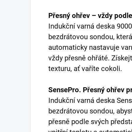
Přesný ohřev – vždy podle
Indukční varná deska 900
bezdrátovou sondou, která 
automaticky nastavuje varn
vždy přesně ohřáté. Získej
texturu, ať vaříte cokoli.
SensePro. Přesný ohřev p
Indukční varná deska Sens
bezdrátovou sondou, abyst
přesně podle svých předst