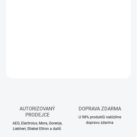
Měrná
SKLADEM
(>5 KS)
cena:
MŮŽEME
DORUČIT DO:
12.8.2026
−
+
Přidat do košíku
DETAILNÍ INFORMACE
ZEPTAT SE
HLÍDAT
AUTORIZOVANÝ
DOPRAVA ZDARMA
PRODEJCE
U 98% produktů nabízíme
dopravu zdarma
AEG, Electrolux, Mora, Gorenje,
Liebherr, Stiebel Eltron a další.