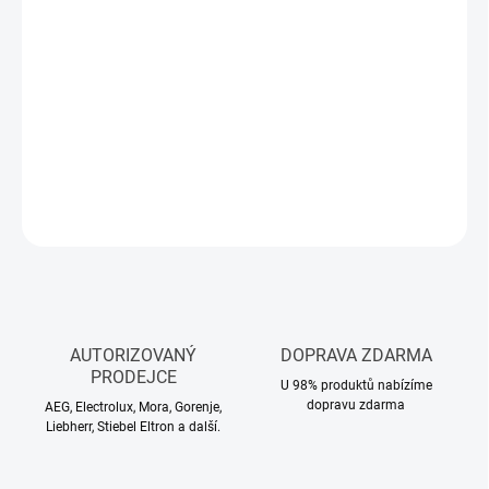
MŮŽEME
DORUČIT DO:
12.8.2026
−
+
Přidat do košíku
DETAILNÍ INFORMACE
ZEPTAT SE
HLÍDAT
AUTORIZOVANÝ
DOPRAVA ZDARMA
PRODEJCE
U 98% produktů nabízíme
dopravu zdarma
AEG, Electrolux, Mora, Gorenje,
Liebherr, Stiebel Eltron a další.