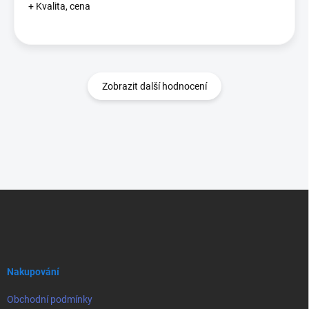
+ Kvalita, cena
Zobrazit další hodnocení
Z
á
p
a
t
í
Nakupování
Obchodní podmínky