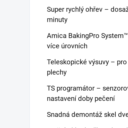
Super rychlý ohřev – dosa
minuty
Amica BakingPro System™
více úrovních
Teleskopické výsuvy – pro
plechy
TS programátor – senzorov
nastavení doby pečení
Snadná demontáž skel dveř