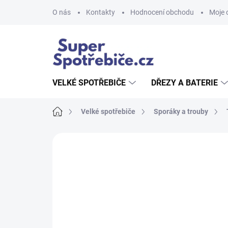
Přejít
O nás
Kontakty
Hodnocení obchodu
Moje 
na
obsah
VELKÉ SPOTŘEBIČE
DŘEZY A BATERIE
Domů
Velké spotřebiče
Sporáky a trouby
Neohodnoceno
Podrobnosti hodnoce
AKCE
TIP