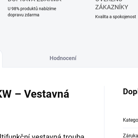
ZÁKAZNÍKY
U 98% produktů nabízíme
dopravu zdarma
Kvalita a spokojenost
Hodnocení
Dop
KW – Vestavná
Katego
tifunkční vestavná trouba
Záruk