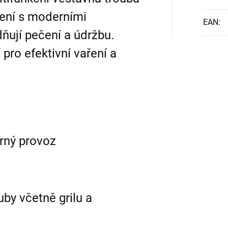
ení s moderními
EAN
:
ňují pečení a údržbu.
 pro efektivní vaření a
orný provoz
uby včetně grilu a