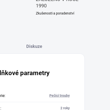
1990
Zkušenosti a poradenství
Diskuze
lňkové parametry
rie
:
Pečící trouby
a
:
2 roky