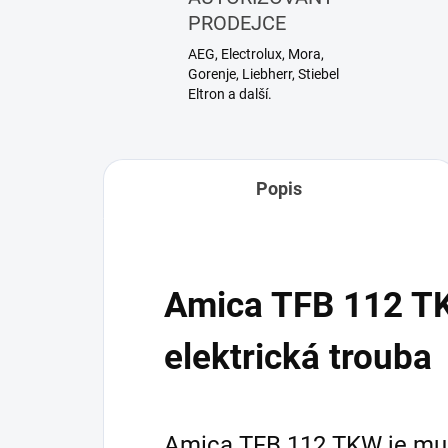
PRODEJCE
AEG, Electrolux, Mora,
Gorenje, Liebherr, Stiebel
Eltron a další.
Popis
Amica TFB 112 T
elektrická trouba
Amica TFB 112 TKW je mul