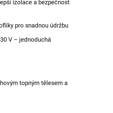
 lepší izolace a bezpečnost
flíky pro snadnou údržbu
: 230 V – jednoduchá
kruhovým topným tělesem a