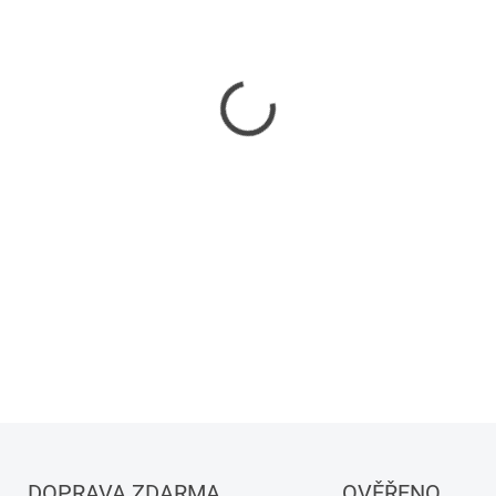
−
+
DETAILNÍ INFORMACE
DOPRAVA ZDARMA
OVĚŘENO