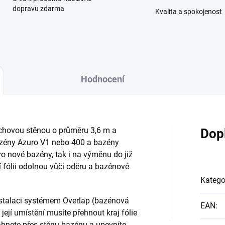
dopravu zdarma
Kvalita a spokojenost
Hodnocení
echovou stěnou o průměru 3,6 m a
Dop
azény Azuro
V1 nebo 400
a bazény
ro nové bazény, tak i na výměnu do již
í fólii odolnou vůči oděru a bazénové
Katego
nstalaci systémem Overlap (bazénová
EAN
:
 její umístění musíte přehnout kraj fólie
táhnete přes stěnu bazénu a upevníte