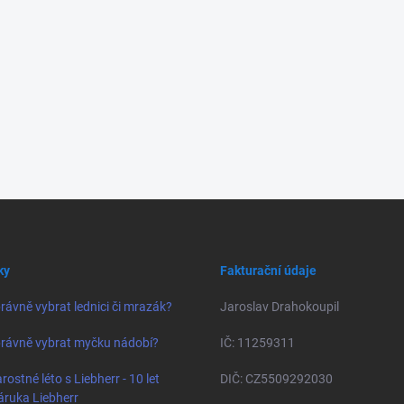
ky
Fakturační údaje
rávně vybrat lednici či mrazák?
Jaroslav Drahokoupil
rávně vybrat myčku nádobí?
IČ: 11259311
rostné léto s Liebherr - 10 let
DIČ: CZ5509292030
áruka Liebherr