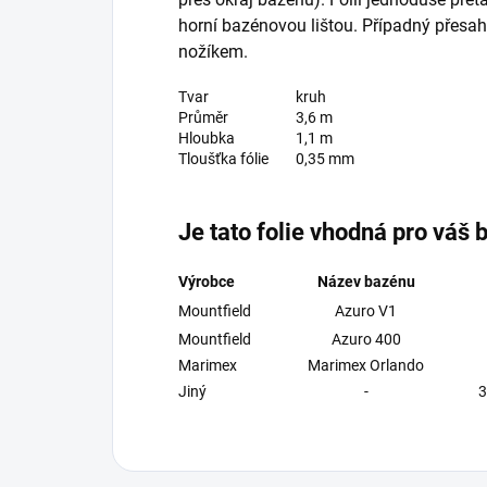
horní bazénovou lištou. Případný přesah
nožíkem.
Tvar
kruh
Průměr
3,6 m
Hloubka
1,1 m
Tloušťka fólie
0,35 mm
Je tato folie vhodná pro váš
Výrobce
Název bazénu
Mountfield
Azuro V1
Mountfield
Azuro 400
Marimex
Marimex Orlando
Jiný
-
3