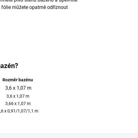
 fólie můžete opatrně odříznout
 bazén?
Rozměr bazénu
3,6 x 1,07 m
3,6 x 1,07 m
3,66 x 1,07 m
,6 x 0,91/1,07/1,1 m