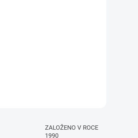
 odolná vůči oděru a bazénové chemii.
ZEPTAT SE
HLÍDAT
ZALOŽENO V ROCE
1990