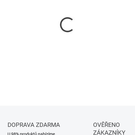
Bazénová fólie řady Mosaic,
DETAILNÍ INFORMACE
DOPRAVA ZDARMA
OVĚŘENO
ZÁKAZNÍKY
U 98% produktů nabízíme