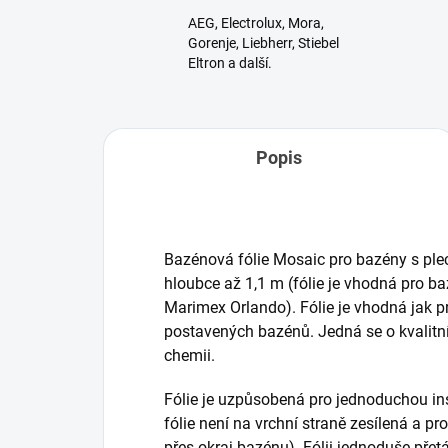
AEG, Electrolux, Mora,
Gorenje, Liebherr, Stiebel
Eltron a další.
Popis
Bazénová fólie Mosaic pro bazény s pl
hloubce až 1,1 m (fólie je vhodná pro b
Marimex Orlando). Fólie je vhodná jak p
postavených bazénů.
Jedná se o kvalitn
chemii.
Fólie je uzpůsobená pro jednoduchou i
fólie není na vrchní straně zesílená a pro
přes okraj bazénu). Fólii jednoduše pře