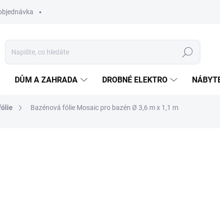
objednávka
Hledat
DŮM A ZAHRADA
DROBNÉ ELEKTRO
NÁBYT
ólie
Bazénová fólie Mosaic pro bazén Ø 3,6 m x 1,1 m
ní
ZNAČKA:
PLANET POOL CF
3 490 Kč
Měrná
SKLADEM
cena:
MŮŽEME DORUČIT DO:
11.8.2
−
+