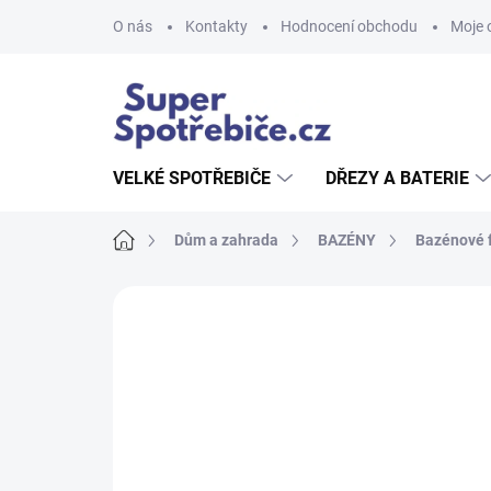
Přejít
O nás
Kontakty
Hodnocení obchodu
Moje 
na
obsah
VELKÉ SPOTŘEBIČE
DŘEZY A BATERIE
Domů
Dům a zahrada
BAZÉNY
Bazénové f
Neohodnoceno
Podrobnosti hodnoce