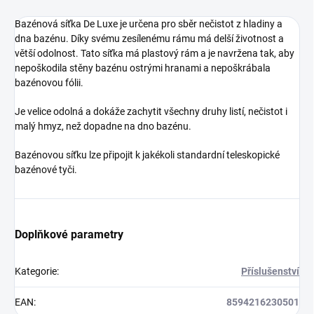
Bazénová síťka De Luxe je určena pro
sběr nečistot z hladiny a
dna bazénu. Díky svému zesílenému rámu má delší životnost a
větší odolnost. Tato síťka má plastový rám a je navržena tak, aby
nepoškodila stěny bazénu ostrými hranami a nepoškrábala
bazénovou fólii.
Je velice odolná a dokáže zachytit všechny druhy listí, nečistot i
malý hmyz, než dopadne na dno bazénu.
Bazénovou síťku lze připojit k jakékoli standardní teleskopické
bazénové tyči.
Doplňkové parametry
Kategorie
:
Příslušenství
EAN
:
8594216230501