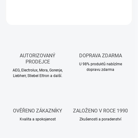
DETAILNÍ INFORMACE
ZEPTAT SE
HLÍDAT
AUTORIZOVANÝ
DOPRAVA ZDARMA
PRODEJCE
U 98% produktů nabízíme
dopravu zdarma
AEG, Electrolux, Mora, Gorenje,
Liebherr, Stiebel Eltron a další.
OVĚŘENO ZÁKAZNÍKY
ZALOŽENO V ROCE 1990
Kvalita a spokojenost
Zkušenosti a poradenství