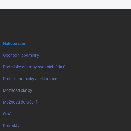
Z
á
p
a
t
í
Nakupování
Obchodní podmínky
Podmínky ochrany osobních údajů
Dodací podmínky a reklamace
Možnosti platby
Možnosti doručení
O nás
Kontakty