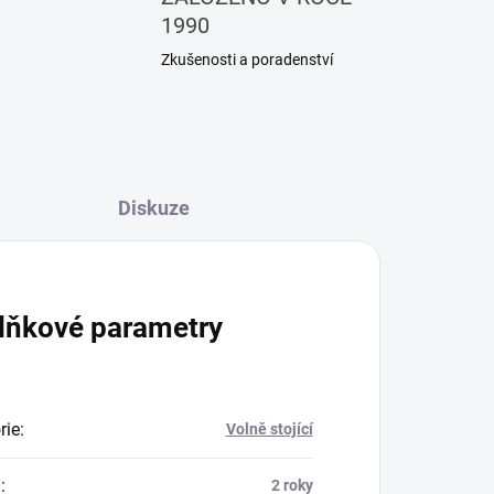
1990
Zkušenosti a poradenství
Diskuze
lňkové parametry
rie
:
Volně stojící
a
:
2 roky