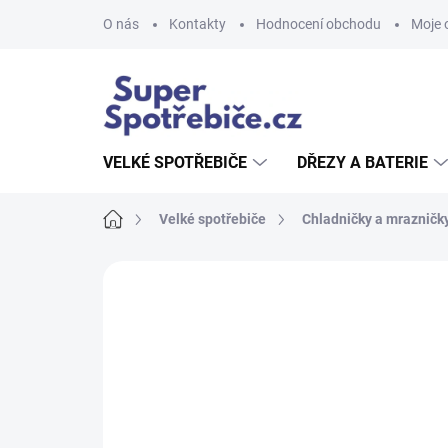
Přejít
O nás
Kontakty
Hodnocení obchodu
Moje 
na
obsah
VELKÉ SPOTŘEBIČE
DŘEZY A BATERIE
Domů
Velké spotřebiče
Chladničky a mrazničk
Neohodnoceno
Podrobnosti hodnoce
AKCE
NOVINKA
TIP