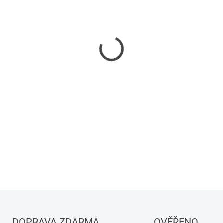
−
+
DETAILNÍ INFORMACE
DOPRAVA ZDARMA
OVĚŘENO