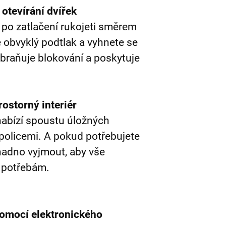
otevírání dvířek
 po zatlačení rukojeti směrem
e obvyklý podtlak a vyhnete se
abraňuje blokování a poskytuje
ostorný interiér
nabízí spoustu úložných
 policemi. A pokud potřebujete
snadno vyjmout, aby vše
 potřebám.
pomocí elektronického