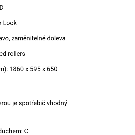
ED
ox Look
avo, zaměnitelné doleva
ed rollers
): 1860 x 595 x 650
terou je spotřebič vhodný
zduchem: C