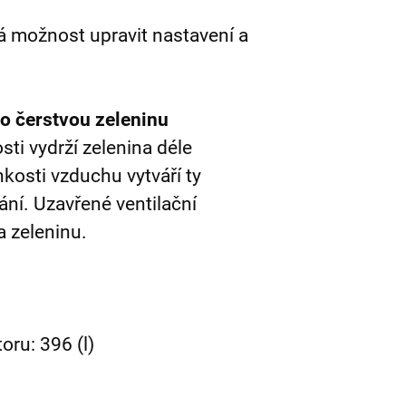
á možnost upravit nastavení a
ro čerstvou zeleninu
sti vydrží zelenina déle
hkosti vzduchu vytváří ty
ní. Uzavřené ventilační
a zeleninu.
oru: 396 (l)