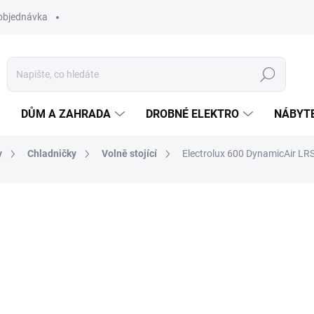
objednávka
Hledat
DŮM A ZAHRADA
DROBNÉ ELEKTRO
NÁBYT
y
Chladničky
Volně stojící
Electrolux 600 DynamicAir LRS
ní
ZNAČKA:
ELECTROLUX
16 990 Kč
15 
ZDARMA
Měrná
BRZY NASKLADNÍME
cena: