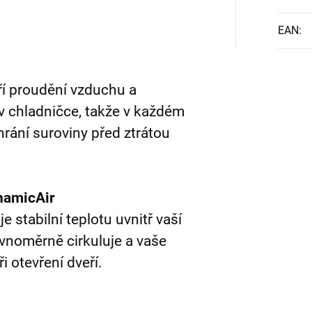
EAN
:
ří proudění vzduchu a
v chladničce, takže v každém
Chrání suroviny před ztrátou
ynamicAir
 stabilní teplotu uvnitř vaší
vnoměrně cirkuluje a vaše
i otevření dveří.