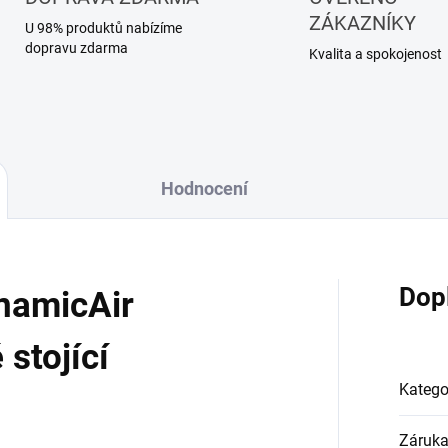
ZÁKAZNÍKY
U 98% produktů nabízíme
dopravu zdarma
Kvalita a spokojenost
Hodnocení
Dop
ynamicAir
stojící
Katego
Záruk