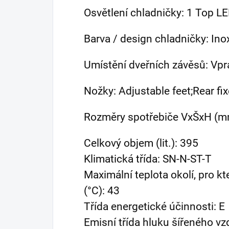
Osvětlení chladničky: 1 Top L
Barva / design chladničky: In
Umístění dveřních závěsů: Vpr
Nožky: Adjustable feet;Rear fix
Rozměry spotřebiče VxŠxH (mm
Celkový objem (lit.): 395
Klimatická třída: SN-N-ST-T
Maximální teplota okolí, pro k
(°C): 43
Třída energetické účinnosti: E
Emisní třída hluku šířeného v