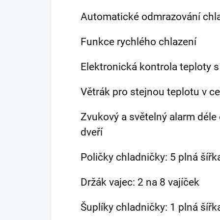
Automatické odmrazování chla
Funkce rychlého chlazení
Elektronická kontrola teploty 
Větrák pro stejnou teplotu v c
Zvukový a světelný alarm dél
dveří
Poličky chladničky: 5 plná šířk
Držák vajec: 2 na 8 vajíček
Šuplíky chladničky: 1 plná šíř