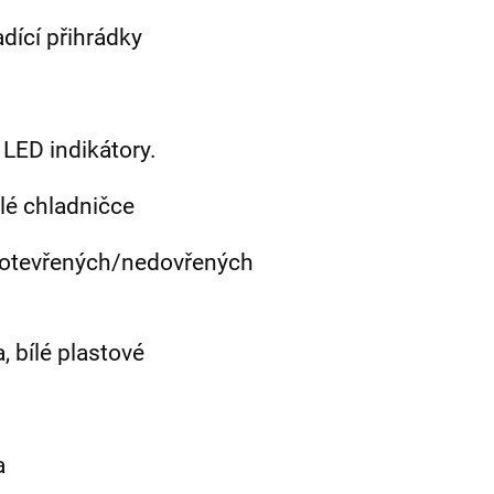
dící přihrádky
s LED indikátory.
elé chladničce
e otevřených/nedovřených
a, bílé plastové
ka