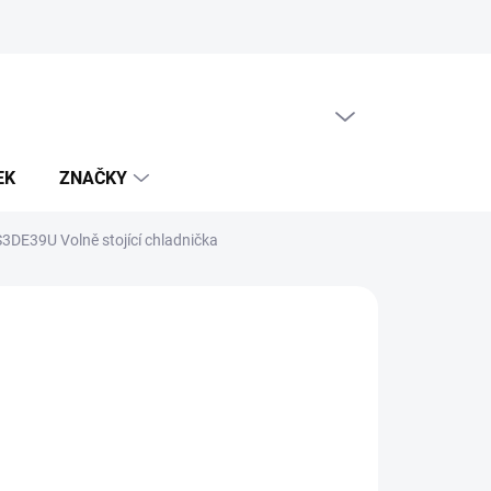
PRÁZDNÝ KOŠÍK
NÁKUPNÍ
KOŠÍK
EK
ZNAČKY
3DE39U Volně stojící chladnička
280 Kč