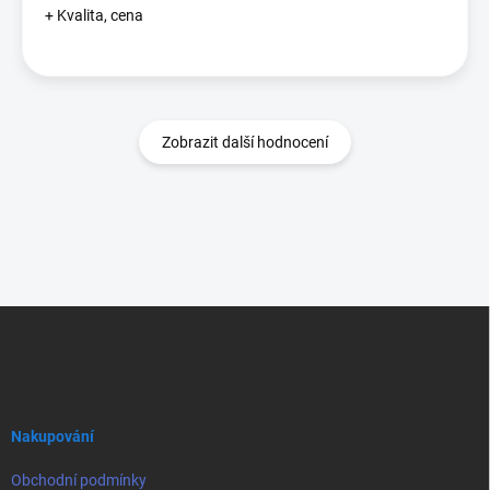
+ Kvalita, cena
Zobrazit další hodnocení
Z
á
p
a
t
í
Nakupování
Obchodní podmínky