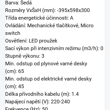
Barva: Šedá
Rozměry VxŠxH (mm): -395x598x300
Třída energetické účinnosti: A
Ovládání: Mechanické tlačítkové, Micro
switch
Osvětlení: LED proužek
Sací výkon při intenzivním režimu (m3/h): 0
Stupně výkonu: 3
Min. odstup od plynové varné desky
(cm): 65
Min. odstup od elektrické varné desky
(cm): 45
Délka přívodního kabelu (m): 1.4
Napájecí napětí (V): 220-240
Frekvence (Hz): 50