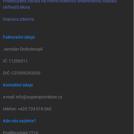
Prodloužená záruka na vnitřní ocelovou smaltovanou nádobu
ohřívačů Mora
Doprava zdarma
Fakturační údaje
Jaroslav Drahokoupil
IČ: 11259311
DIČ: CZ5509292030
Kontaktní údaje
e-mail: info@superspotrebice.cz
telefon: +420 724 018 060
Kde nás najdete?
Poděbradská 2216