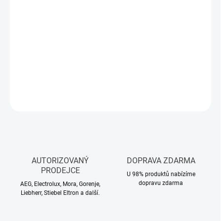
MŮŽEME
DORUČIT DO:
12.8.2026
−
+
Přidat do košíku
DETAILNÍ INFORMACE
ZEPTAT SE
HLÍDAT
AUTORIZOVANÝ
DOPRAVA ZDARMA
PRODEJCE
U 98% produktů nabízíme
dopravu zdarma
AEG, Electrolux, Mora, Gorenje,
Liebherr, Stiebel Eltron a další.