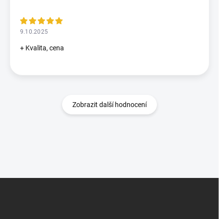
9.10.2025
+ Kvalita, cena
Zobrazit další hodnocení
Z
á
p
a