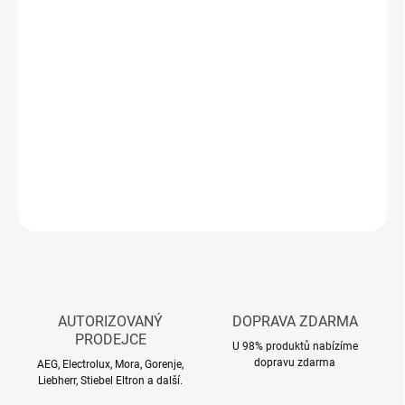
Měrná
SKLADEM
(>5 KS)
cena:
MŮŽEME
DORUČIT DO:
11.8.2026
−
+
Přidat do košíku
DETAILNÍ INFORMACE
ZEPTAT SE
HLÍDAT
AUTORIZOVANÝ
DOPRAVA ZDARMA
PRODEJCE
U 98% produktů nabízíme
dopravu zdarma
AEG, Electrolux, Mora, Gorenje,
Liebherr, Stiebel Eltron a další.