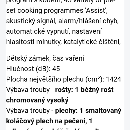
program s kódem, 45 variety of pre-
set cooking programmes 'Assist',
akustický signál, alarm/hlášení chyb,
automatické vypnutí, nastavení
hlasitosti minutky, katalytické čištění,
Dětský zámek, čas vaření
Hlučnost (dB): 45
Plocha největšího plechu (cm²): 1424
Výbava trouby -
rošty: 1 běžný rošt
chromovaný vysoký
Výbava trouby -
plechy: 1 smaltovaný
koláčový plech na pečení, 1