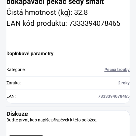
odkapávací pekáč šedý smalt
Čistá hmotnost (kg): 32.8
EAN kód produktu: 7333394078465
Doplňkové parametry
Kategorie
:
Pečící trouby
Záruka
:
2 roky
EAN
:
7333394078465
Diskuze
Buďte první, kdo napíše příspěvek k této položce.