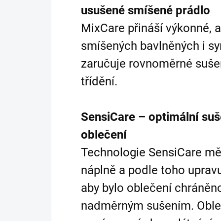
usušené smíšené prádlo
MixCare přináší výkonné, a
smíšených bavlněných i sy
zaručuje rovnoměrné sušen
třídění.
SensiCare – optimální su
oblečení
Technologie SensiCare měř
náplně a podle toho upravu
aby bylo oblečení chráněn
nadměrným sušením. Obleč