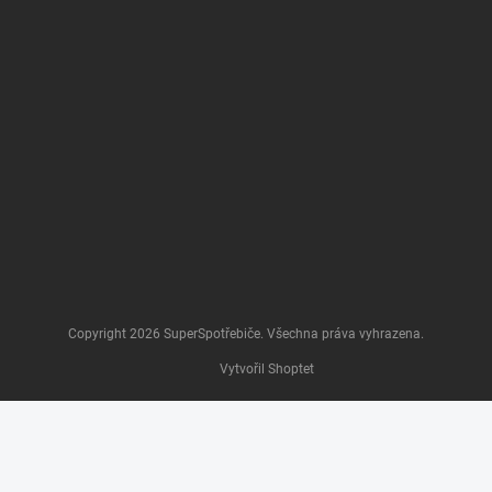
Copyright 2026
SuperSpotřebiče
. Všechna práva vyhrazena.
Vytvořil Shoptet