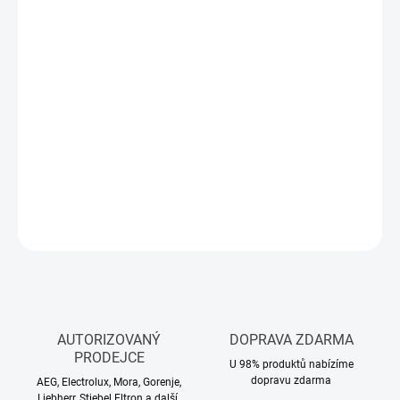
Měrná
SKLADEM
(>5 KS)
cena:
MŮŽEME
DORUČIT DO:
12.8.2026
−
+
Přidat do košíku
DETAILNÍ INFORMACE
ZEPTAT SE
HLÍDAT
AUTORIZOVANÝ
DOPRAVA ZDARMA
PRODEJCE
U 98% produktů nabízíme
dopravu zdarma
AEG, Electrolux, Mora, Gorenje,
Liebherr, Stiebel Eltron a další.