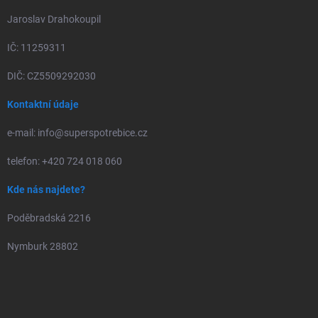
Jaroslav Drahokoupil
IČ: 11259311
DIČ: CZ5509292030
Kontaktní údaje
e-mail: info@superspotrebice.cz
telefon: +420 724 018 060
Kde nás najdete?
Poděbradská 2216
Nymburk 28802