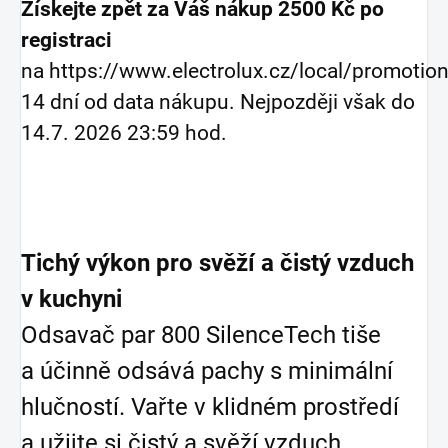
Získejte zpět za Váš nákup 2500 Kč po
registraci
na https://www.electrolux.cz/local/promotion
14 dní od data nákupu. Nejpozději však do
14.7. 2026 23:59 hod.
Tichý výkon pro svěží a čistý vzduch
v kuchyni
Odsavač par 800 SilenceTech tiše
a účinně odsává pachy s minimální
hlučností. Vařte v klidném prostředí
a užijte si čistý a svěží vzduch