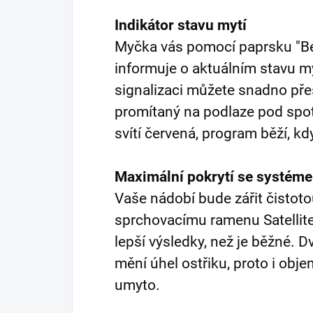
Indikátor stavu mytí
Myčka vás pomocí paprsku "Bea
informuje o aktuálním stavu 
signalizaci můžete snadno pře
promítaný na podlaze pod spo
svítí červená, program běží, kd
Maximální pokrytí se systém
Vaše nádobí bude zářit čistoto
sprchovacímu ramenu SatelliteC
lepší výsledky, než je běžné. D
mění úhel ostřiku, proto i obj
umyto.