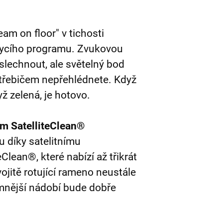
m on floor" v tichosti
mycího programu. Zvukovou
slechnout, ale světelný bod
třebičem nepřehlédnete. Když
yž zelená, je hotovo.
em SatelliteClean®
u díky satelitnímu
lean®, které nabízí až třikrát
vojitě rotující rameno neustále
emnější nádobí bude dobře