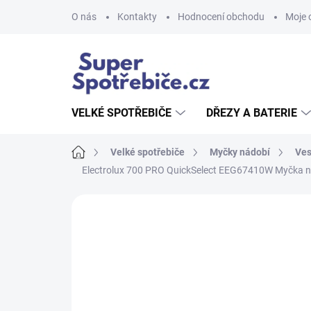
Přejít
O nás
Kontakty
Hodnocení obchodu
Moje 
na
obsah
VELKÉ SPOTŘEBIČE
DŘEZY A BATERIE
Domů
Velké spotřebiče
Myčky nádobí
Ves
Electrolux 700 PRO QuickSelect EEG67410W Myčka ná
Neohodnoceno
Podrobnosti hodnoce
AKCE
NOVINKA
TIP