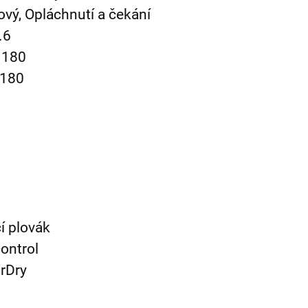
ový, Opláchnutí a čekání
.6
 180
 180
cí plovák
ontrol
rDry