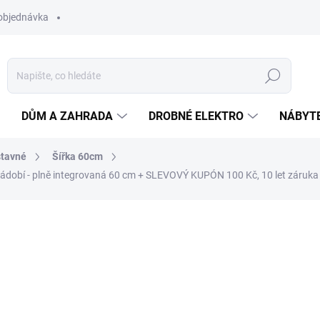
objednávka
Hledat
DŮM A ZAHRADA
DROBNÉ ELEKTRO
NÁBYT
tavné
Šířka 60cm
dobí - plně integrovaná 60 cm
+ SLEVOVÝ KUPÓN 100 Kč, 10 let záruka
ní
ZNAČKA:
ELECTROLUX
24 694 Kč
14 
ZDARMA
Měrná
NA DOTAZ
cena: