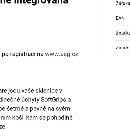
lně integrovaná
Záruk
EAN
:
Značk
Značk
 po registraci na
www.aeg.cz
e jsou vaše sklenice v
dinečné úchyty SoftGrips a
ice šetrně a pevně na svém
olním koši, kam se pohodlně
oze.