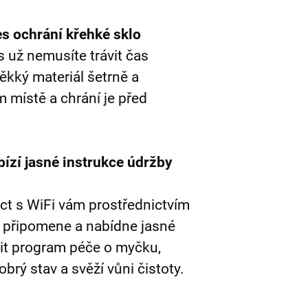
es ochrání křehké sklo
s už nemusíte trávit čas
ěkký materiál šetrně a
 místě a chrání je před
ízí jasné instrukce údržby
ect s WiFi vám prostřednictvím
n připomene a nabídne jasné
tit program péče o myčku,
brý stav a svěží vůni čistoty.