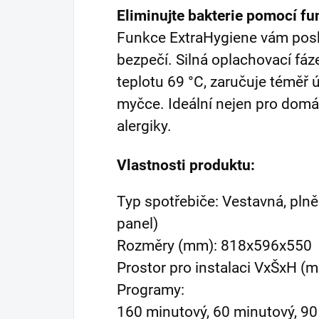
Eliminujte bakterie pomocí f
Funkce ExtraHygiene vám posk
bezpečí. Silná oplachovací fáz
teplotu 69 °C, zaručuje téměř ú
myčce. Ideální nejen pro domá
alergiky.
Vlastnosti produktu:
Typ spotřebiče: Vestavná, plně
panel)
Rozměry (mm): 818x596x550
Prostor pro instalaci VxŠxH 
Programy:
160 minutový, 60 minutový, 90