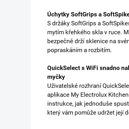
Úchytky SoftGrips a SoftSpik
S držáky SoftGrips a SoftSpike
mytím křehkého skla v ruce. M
bezpečně drží sklenice na svém
popraskáním a rozbitím.
QuickSelect s WiFi snadno nab
myčky
Uživatelské rozhraní QuickSel
aplikace My Electrolux Kitche
instrukce, jak jednoduše spus
který vám pomůže udržet její do