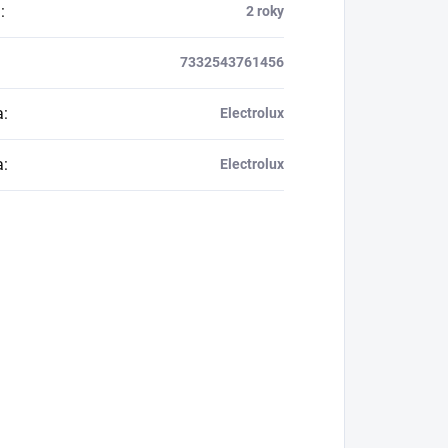
a
:
2 roky
7332543761456
a
:
Electrolux
a
:
Electrolux