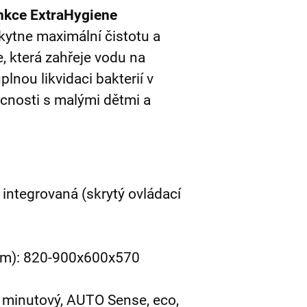
unkce ExtraHygiene
ytne maximální čistotu a
e, která zahřeje vodu na
plnou likvidaci bakterií v
cnosti s malými dětmi a
 integrovaná (skrytý ovládací
(mm): 820-900x600x570
 minutový, AUTO Sense, eco,