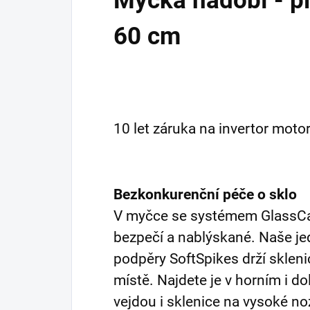
Myčka nádobí - p
60 cm
10 let záruka na invertor motor
Bezkonkurenční péče o sklo
V myčce se systémem GlassCar
bezpečí a nablýskané. Naše je
podpěry SoftSpikes drží sklen
místě. Najdete je v horním i d
vejdou i sklenice na vysoké n