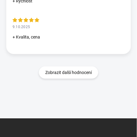
+ Rychlost
9.10.2025
+ Kvalita, cena
Zobrazit další hodnocení
Z
á
p