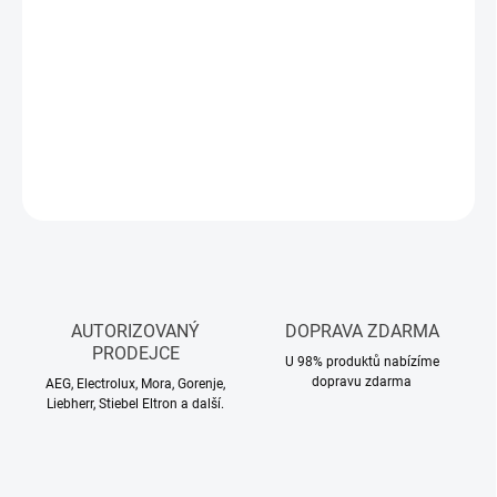
Měrná
NA DOTAZ
cena:
−
+
Přidat do košíku
DETAILNÍ INFORMACE
ZEPTAT SE
HLÍDAT
AUTORIZOVANÝ
DOPRAVA ZDARMA
PRODEJCE
U 98% produktů nabízíme
dopravu zdarma
AEG, Electrolux, Mora, Gorenje,
Liebherr, Stiebel Eltron a další.