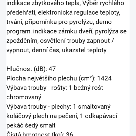
indikace zbytkového tepla, Výběr rychlého
předehřátí, elektronická regulace teploty,
trvání, připomínka pro pyrolýzu, demo
program, indikace zámku dveří, pyrolýza se
zpožděním, osvětlení trouby zapnout /
vypnout, denní čas, ukazatel teploty
Hlučnost (dB): 47
Plocha největšího plechu (cm²): 1424
Výbava trouby - rošty: 1 bežný rošt
chromovaný
Výbava trouby - plechy: 1 smaltovaný
koláčový plech na pečení, 1 odkapávací
pekáč šedý smalt
Čistá hmotnost (kg): 36