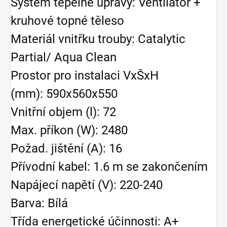
Systém tepelné úpravy: Ventilátor +
kruhové topné těleso
Materiál vnitřku trouby: Catalytic
Partial/ Aqua Clean
Prostor pro instalaci VxŠxH
(mm): 590x560x550
Vnitřní objem (l): 72
Max. příkon (W): 2480
Požad. jištění (A): 16
Přívodní kabel: 1.6 m se zakončením
Napájecí napětí (V): 220-240
Barva: Bílá
Třída energetické účinnosti: A+