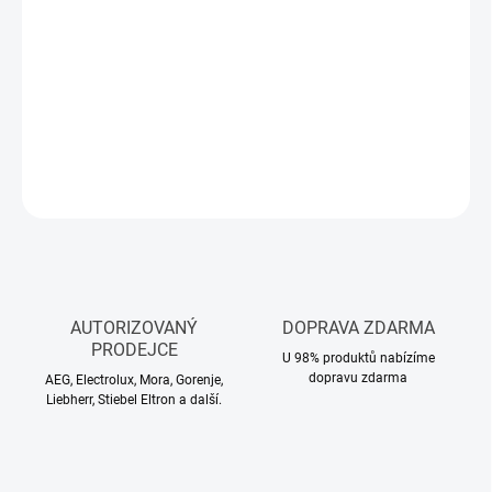
Měrná
NA DOTAZ
cena:
−
+
Přidat do košíku
DETAILNÍ INFORMACE
ZEPTAT SE
HLÍDAT
AUTORIZOVANÝ
DOPRAVA ZDARMA
PRODEJCE
U 98% produktů nabízíme
dopravu zdarma
AEG, Electrolux, Mora, Gorenje,
Liebherr, Stiebel Eltron a další.