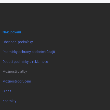
Z
á
p
a
t
í
Nakupování
Obchodní podmínky
Podmínky ochrany osobních údajů
Dodací podmínky a reklamace
Možnosti platby
Možnosti doručení
O nás
Kontakty