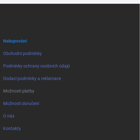
Z
á
p
a
t
í
Nakupování
Obchodní podmínky
Podmínky ochrany osobních údajů
Dodací podmínky a reklamace
Možnosti platby
Možnosti doručení
O nás
Kontakty