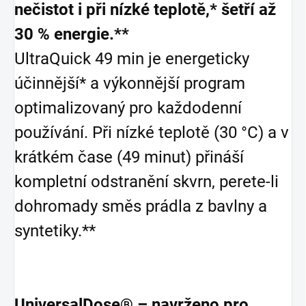
nečistot i při nízké teplotě,* šetří až
30 % energie.**
UltraQuick 49 min je energeticky
účinnější* a výkonnější program
optimalizovaný pro každodenní
používání. Při nízké teplotě (30 °C) a v
krátkém čase (49 minut) přináší
kompletní odstranění skvrn, perete-li
dohromady směs prádla z bavlny a
syntetiky.**
UniversalDose® – navrženo pro