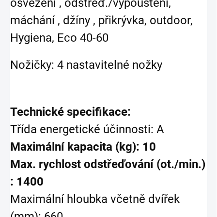
osvěžení , odstřeď./vypouštění,
máchání , džíny , přikrývka, outdoor,
Hygiena, Eco 40-60
Nožičky: 4 nastavitelné nožky
Technické specifikace:
Třída energetické účinnosti: A
Maximální kapacita (kg): 10
Max. rychlost odstřeďování (ot./min.)
: 1400
Maximální hloubka včetně dvířek
(mm): 660