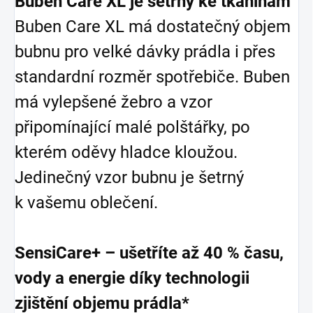
Buben Care XL je šetrný ke tkaninám
Buben Care XL má dostatečný objem
bubnu pro velké dávky prádla i přes
standardní rozměr spotřebiče. Buben
má vylepšené žebro a vzor
připomínající malé polštářky, po
kterém oděvy hladce kloužou.
Jedinečný vzor bubnu je šetrný
k vašemu oblečení.
SensiCare+ – ušetříte až 40 % času,
vody a energie díky technologii
zjištění objemu prádla*