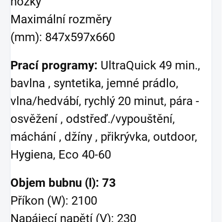
nožky
Maximální rozměry
(mm): 847x597x660
Prací programy:
UltraQuick 49 min.,
bavlna , syntetika, jemné prádlo,
vlna/hedvábí, rychlý 20 minut, pára -
osvěžení , odstřeď./vypouštění,
máchání , džíny , přikrývka, outdoor,
Hygiena, Eco 40-60
Objem bubnu (l): 73
Příkon (W): 2100
Napájecí napětí (V): 230