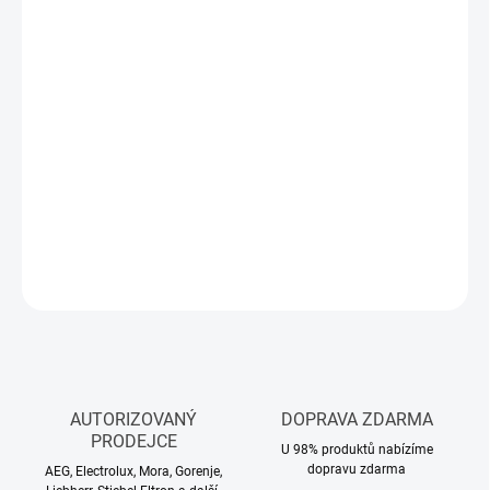
Měrná
SKLADEM
(>5 KS)
cena:
MŮŽEME
DORUČIT DO:
11.8.2026
−
+
Přidat do košíku
DETAILNÍ INFORMACE
ZEPTAT SE
HLÍDAT
AUTORIZOVANÝ
DOPRAVA ZDARMA
PRODEJCE
U 98% produktů nabízíme
dopravu zdarma
AEG, Electrolux, Mora, Gorenje,