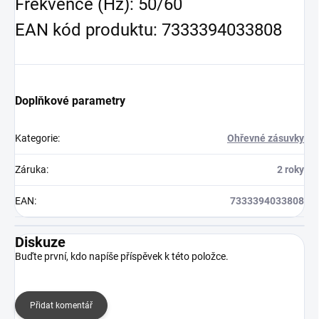
Frekvence (Hz): 50/60
EAN kód produktu: 7333394033808
Doplňkové parametry
Kategorie
:
Ohřevné zásuvky
Záruka
:
2 roky
EAN
:
7333394033808
Diskuze
Buďte první, kdo napíše příspěvek k této položce.
Přidat komentář