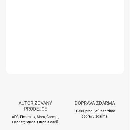
Měrná
SKLADEM
(1 KS)
cena:
MŮŽEME
DORUČIT DO:
11.8.2026
−
+
Přidat do košíku
DETAILNÍ INFORMACE
ZEPTAT SE
HLÍDAT
AUTORIZOVANÝ
DOPRAVA ZDARMA
PRODEJCE
U 98% produktů nabízíme
dopravu zdarma
AEG, Electrolux, Mora, Gorenje,
Liebherr, Stiebel Eltron a další.