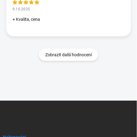
9.10.2025
+ Kvalita, cena
Zobrazit další hodnocení
Z
á
p
a
t