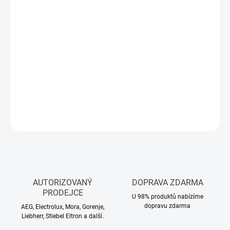
Měrná
SKLADEM
(>5 KS)
cena:
MŮŽEME
DORUČIT DO:
11.8.2026
−
+
Přidat do košíku
DETAILNÍ INFORMACE
ZEPTAT SE
HLÍDAT
AUTORIZOVANÝ
DOPRAVA ZDARMA
PRODEJCE
U 98% produktů nabízíme
dopravu zdarma
AEG, Electrolux, Mora, Gorenje,
Liebherr, Stiebel Eltron a další.