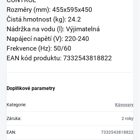
Rozměry (mm): 455x595x450
Čistá hmotnost (kg): 24.2
Nádržka na vodu (l): Výjimatelná
Napájecí napětí (V): 220-240
Frekvence (Hz): 50/60
EAN kód produktu: 7332543818822
Doplňkové parametry
Kategorie
:
Kávovary
Záruka
:
2 roky
EAN
:
7332543818822