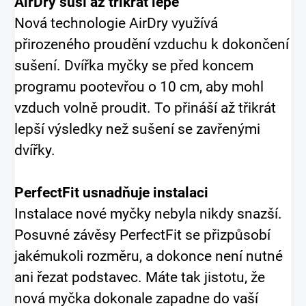
AirDry suší až třikrát lépe
Nová technologie AirDry využívá
přirozeného proudění vzduchu k dokončení
sušení. Dvířka myčky se před koncem
programu pootevřou o 10 cm, aby mohl
vzduch volně proudit. To přináší až třikrát
lepší výsledky než sušení se zavřenými
dvířky.
PerfectFit usnadňuje instalaci
Instalace nové myčky nebyla nikdy snazší.
Posuvné závěsy PerfectFit se přizpůsobí
jakémukoli rozměru, a dokonce není nutné
ani řezat podstavec. Máte tak jistotu, že
nová myčka dokonale zapadne do vaší