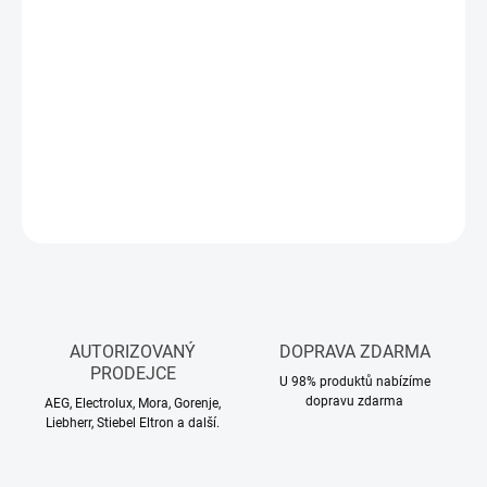
Měrná
NA DOTAZ
cena:
−
+
Přidat do košíku
DETAILNÍ INFORMACE
ZEPTAT SE
HLÍDAT
AUTORIZOVANÝ
DOPRAVA ZDARMA
PRODEJCE
U 98% produktů nabízíme
dopravu zdarma
AEG, Electrolux, Mora, Gorenje,
Liebherr, Stiebel Eltron a další.