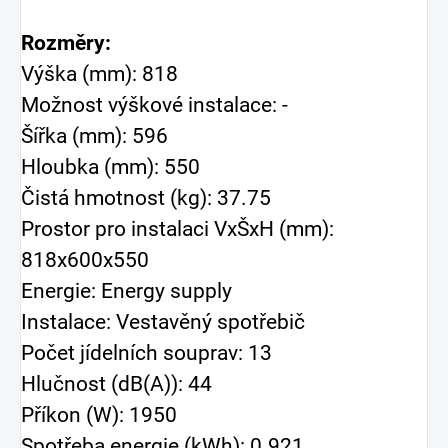
Rozměry:
Výška (mm): 818
Možnost výškové instalace: -
Šířka (mm): 596
Hloubka (mm): 550
Čistá hmotnost (kg): 37.75
Prostor pro instalaci VxŠxH (mm):
818x600x550
Energie: Energy supply
Instalace: Vestavěný spotřebič
Počet jídelních souprav: 13
Hlučnost (dB(A)): 44
Příkon (W): 1950
Spotřeba energie (kWh): 0.921