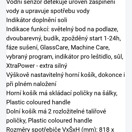
Vodní senzor detekuje úroveň zašpinění
vody a upravuje spotřebu vody
Indikátor doplnění soli
Indikace funkcí: světelný bod na podlaze,
dvoubarevný, budík, zpožděný start 1-24h,
fáze sušení, GlassCare, Machine Care,
vybraný program, indikátor pro leštidlo, sůl,
XtraPower - extra silný
Výškově nastavitelný horní košík, dokonce i
při plném naložení
Horní košík má skládací poličky na šálky,
Plastic coloured handle
Dolní košík má 2 rozložitelné talířové
poličky, Plastic coloured handle
Rozměry spotřebiče VxŠxH (mm): 818 x