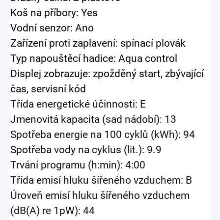
Koš na příbory: Yes
Vodní senzor: Ano
Zařízení proti zaplavení: spínací plovák
Typ napouštěcí hadice: Aqua control
Displej zobrazuje: zpožděný start, zbývající
čas, servisní kód
Třída energetické účinnosti: E
Jmenovitá kapacita (sad nádobí): 13
Spotřeba energie na 100 cyklů (kWh): 94
Spotřeba vody na cyklus (lit.): 9.9
Trvání programu (h:min): 4:00
Třída emisí hluku šířeného vzduchem: B
Úroveň emisí hluku šířeného vzduchem
(dB(A) re 1pW): 44