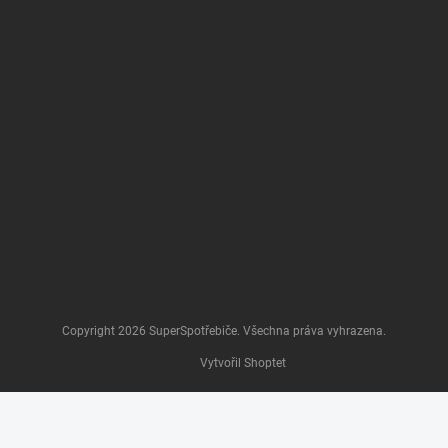
Copyright 2026
SuperSpotřebiče
. Všechna práva vyhrazena.
Vytvořil Shoptet