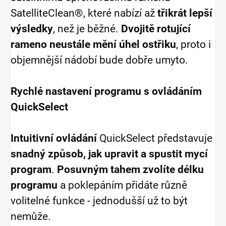
SatelliteClean®, které nabízí až
třikrát lepší
výsledky
, než je běžné.
Dvojitě rotující
rameno
neustále mění úhel ostřiku
, proto i
objemnější nádobí bude dobře umyto.
Rychlé nastavení programu s ovládáním
QuickSelect
Intuitivní ovládání
QuickSelect představuje
snadný způsob, jak upravit a spustit mycí
program
.
Posuvným tahem zvolíte délku
programu
a poklepáním přidáte různě
volitelné funkce - jednodušší už to být
nemůže.