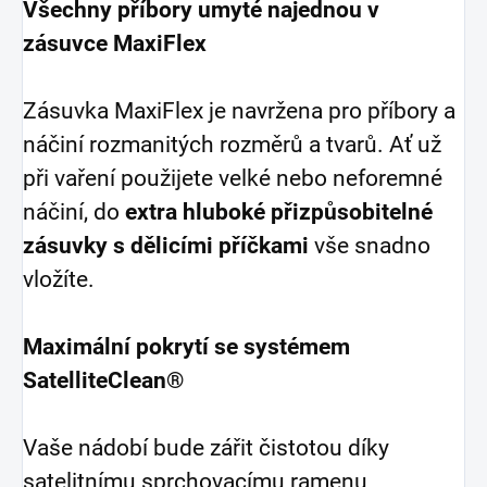
Všechny příbory umyté najednou v
zásuvce MaxiFlex
Zásuvka MaxiFlex je navržena pro příbory a
náčiní rozmanitých rozměrů a tvarů. Ať už
při vaření použijete velké nebo neforemné
náčiní, do
extra hluboké přizpůsobitelné
zásuvky s dělicími příčkami
vše snadno
vložíte.
Maximální pokrytí se systémem
SatelliteClean®
Vaše nádobí bude zářit čistotou díky
satelitnímu sprchovacímu ramenu