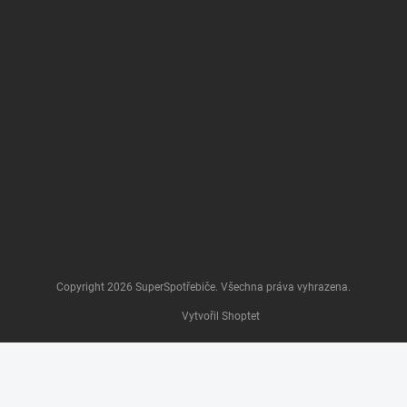
Copyright 2026
SuperSpotřebiče
. Všechna práva vyhrazena.
Vytvořil Shoptet