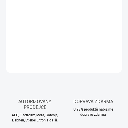
Měrná
SKLADEM
(>5 KS)
cena:
MŮŽEME
DORUČIT DO:
12.8.2026
−
+
Přidat do košíku
DETAILNÍ INFORMACE
ZEPTAT SE
HLÍDAT
AUTORIZOVANÝ
DOPRAVA ZDARMA
PRODEJCE
U 98% produktů nabízíme
dopravu zdarma
AEG, Electrolux, Mora, Gorenje,
Liebherr, Stiebel Eltron a další.