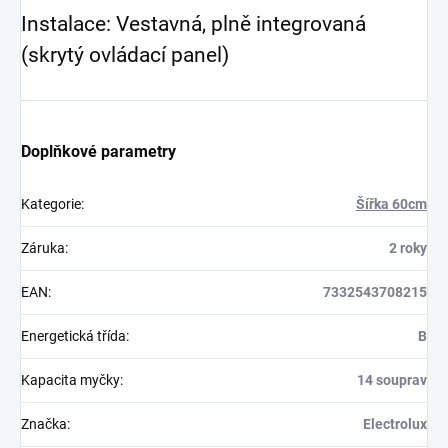
Instalace: Vestavná, plně integrovaná
(skrytý ovládací panel)
Doplňkové parametry
Kategorie
:
Šířka 60cm
Záruka
:
2 roky
EAN
:
7332543708215
Energetická třída
:
B
Kapacita myčky
:
14 souprav
Značka
:
Electrolux