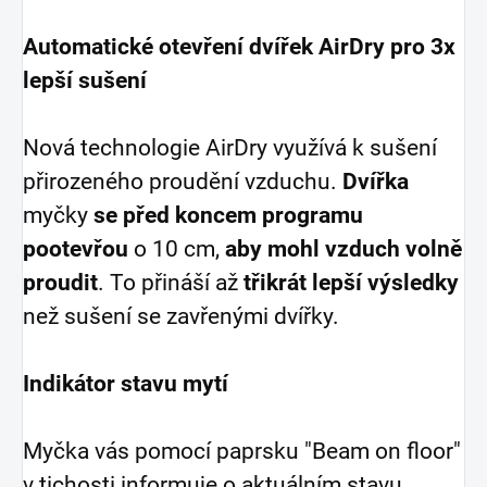
Automatické otevření dvířek AirDry pro 3x
lepší sušení
Nová technologie AirDry využívá k sušení
přirozeného proudění vzduchu.
Dvířka
myčky
se před koncem programu
pootevřou
o 10 cm,
aby mohl vzduch volně
proudit
. To přináší až
třikrát lepší výsledky
než sušení se zavřenými dvířky.
Indikátor stavu mytí
Myčka vás pomocí paprsku "Beam on floor"
v tichosti informuje o aktuálním stavu