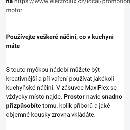
na
https://www.electrolux.cz/local/promotion
motor
Používejte veškeré náčiní, co v kuchyni
máte
S touto myčkou nádobí můžete být
kreativnější a při vaření používat jakékoli
kuchyňské náčiní. V zásuvce MaxiFlex se
vždycky místo najde.
Prostor
navíc
snadno
přizpůsobíte
tomu, kolik příborů a jaké
objemné kousky zrovna vkládáte.