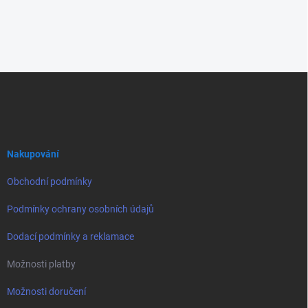
Z
á
p
a
t
í
Nakupování
Obchodní podmínky
Podmínky ochrany osobních údajů
Dodací podmínky a reklamace
Možnosti platby
Možnosti doručení