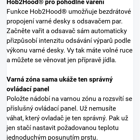
Hob2Hood® pro pohodlné vaření
Funkce Hob2Hood® umožňuje bezdrátové
propojení varné desky s odsavačem par.
Začněte vařit a odsavač sám automaticky
přizpůsobí intenzitu odsávání výparů podle
výkonu varné desky. Vy tak máte volné ruce
a můžete se věnovat jen přípravě jídla.
Varná zóna sama ukáže ten správný
ovládací panel
Položte nádobí na varnou zónu a rozsvítí se
příslušný ovládací panel. Už nemusíte
váhat, který ovladač je ten správný. Pak už
jen stačí nastavit požadovanou teplotu
jednoduchým posunutím prstu.