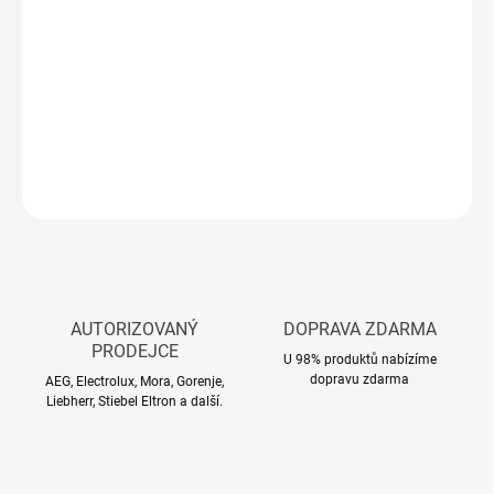
Měrná
NA DOTAZ
cena:
−
+
Přidat do košíku
DETAILNÍ INFORMACE
ZEPTAT SE
HLÍDAT
AUTORIZOVANÝ
DOPRAVA ZDARMA
PRODEJCE
U 98% produktů nabízíme
dopravu zdarma
AEG, Electrolux, Mora, Gorenje,
Liebherr, Stiebel Eltron a další.