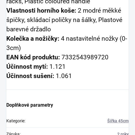
racks, Plastic coloured handle
Vlastnosti horního koše:
2 modré měkké
špičky, skládací poličky na šálky, Plastové
barevné držadlo
Kolečka a nožičky:
4 nastavitelné nožky (0-
3cm)
EAN kód produktu:
7332543989720
Účinnost mytí:
1.121
Účinnost sušení:
1.061
Doplňkové parametry
Kategorie
:
Šířka 45cm
Záruka
:
2 roky