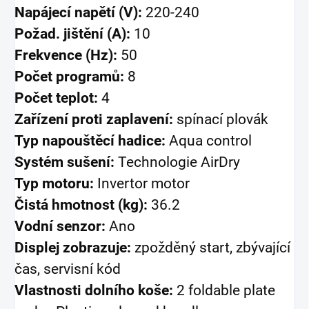
Napájecí napětí (V):
220-240
Požad. jištění (A):
10
Frekvence (Hz):
50
Počet programů:
8
Počet teplot:
4
Zařízení proti zaplavení:
spínací plovák
Typ napouštěcí hadice:
Aqua control
Systém sušení:
Technologie AirDry
Typ motoru:
Invertor motor
Čistá hmotnost (kg):
36.2
Vodní senzor:
Ano
Displej zobrazuje:
zpožděný start, zbývající
čas, servisní kód
Vlastnosti dolního koše:
2 foldable plate