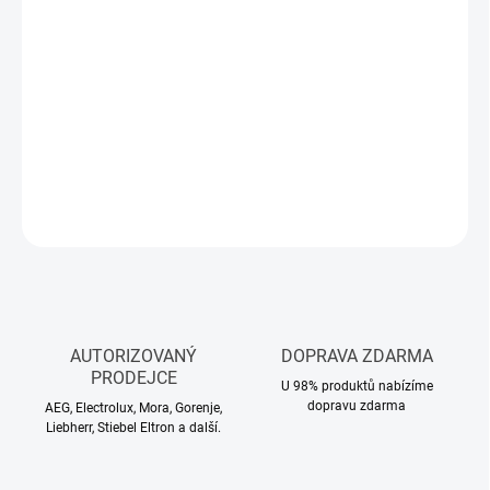
MŮŽEME
DORUČIT DO:
11.8.2026
−
+
Přidat do košíku
DETAILNÍ INFORMACE
ZEPTAT SE
HLÍDAT
AUTORIZOVANÝ
DOPRAVA ZDARMA
PRODEJCE
U 98% produktů nabízíme
dopravu zdarma
AEG, Electrolux, Mora, Gorenje,
Liebherr, Stiebel Eltron a další.