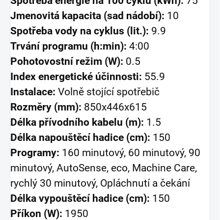
Spotřeba energie na 100 cyklů (kWh):
75
Jmenovitá kapacita (sad nádobí):
10
Spotřeba vody na cyklus (lit.):
9.9
Trvání programu (h:min):
4:00
Pohotovostní režim (W):
0.5
Index energetické účinnosti:
55.9
Instalace:
Volně stojící spotřebič
Rozměry (mm):
850x446x615
Délka přívodního kabelu (m):
1.5
Délka napouštěcí hadice (cm):
150
Programy:
160 minutový, 60 minutový, 90
minutový, AutoSense, eco, Machine Care,
rychlý 30 minutový, Opláchnutí a čekání
Délka vypouštěcí hadice (cm):
150
Příkon (W):
1950