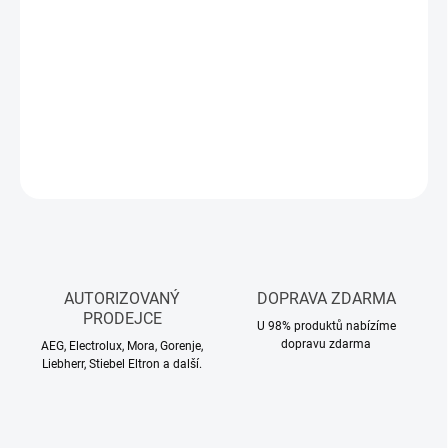
Měrná
NA DOTAZ
cena:
−
+
Přidat do košíku
DETAILNÍ INFORMACE
ZEPTAT SE
HLÍDAT
AUTORIZOVANÝ
DOPRAVA ZDARMA
PRODEJCE
U 98% produktů nabízíme
dopravu zdarma
AEG, Electrolux, Mora, Gorenje,
Liebherr, Stiebel Eltron a další.