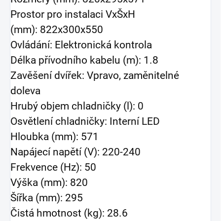
Prostor pro instalaci VxŠxH
(mm): 822x300x550
Ovládání: Elektronická kontrola
Délka přívodního kabelu (m): 1.8
Zavěšení dvířek: Vpravo, zaměnitelné
doleva
Hrubý objem chladničky (l): 0
Osvětlení chladničky: Interní LED
Hloubka (mm): 571
Napájecí napětí (V): 220-240
Frekvence (Hz): 50
Výška (mm): 820
Šířka (mm): 295
Čistá hmotnost (kg): 28.6