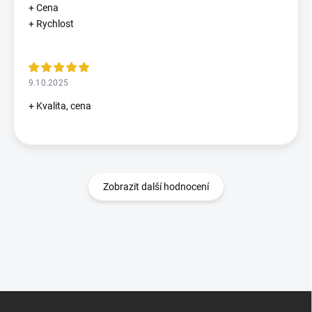
+ Cena
+ Rychlost
9.10.2025
+ Kvalita, cena
Zobrazit další hodnocení
Z