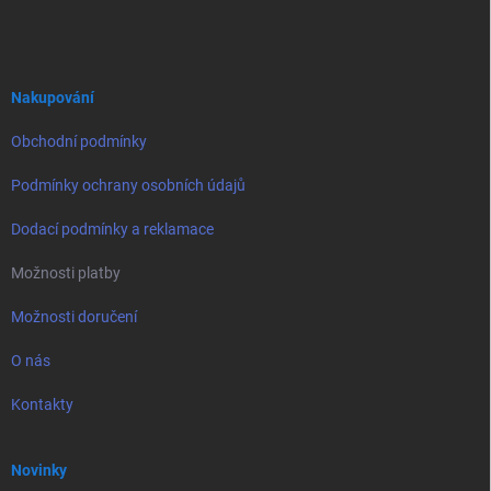
á
p
a
t
í
Nakupování
Obchodní podmínky
Podmínky ochrany osobních údajů
Dodací podmínky a reklamace
Možnosti platby
Možnosti doručení
O nás
Kontakty
Novinky