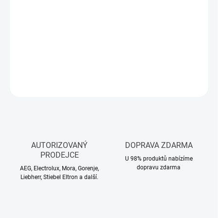
Měrná
NA DOTAZ
cena:
−
+
Přidat do košíku
DETAILNÍ INFORMACE
ZEPTAT SE
HLÍDAT
AUTORIZOVANÝ
DOPRAVA ZDARMA
PRODEJCE
U 98% produktů nabízíme
dopravu zdarma
AEG, Electrolux, Mora, Gorenje,
Liebherr, Stiebel Eltron a další.