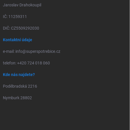
Jaroslav Drahokoupil
IČ: 11259311
DIČ: CZ5509292030
Kontaktní údaje
e-mail: info@superspotrebice.cz
telefon: +420 724 018 060
Kde nás najdete?
Poděbradská 2216
Nymburk 28802