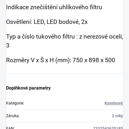
Indikace znečištění uhlíkového filtru
Osvětlení: LED, LED bodové, 2x
Typ a číslo tukového filtru : z nerezové oceli,
3
Rozměry V x Š x H (mm): 750 x 898 x 500
Doplňkové parametry
Kategorie
:
Komínové
Záruka
:
2 roky
EAN
:
7332543670185