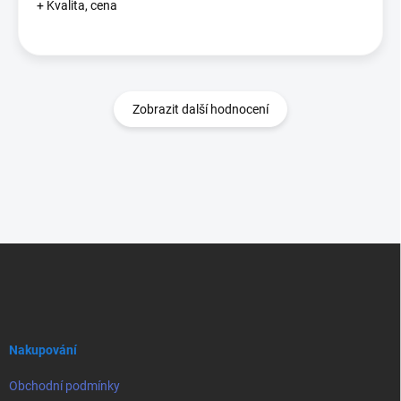
+ Kvalita, cena
Zobrazit další hodnocení
Z
á
p
a
t
í
Nakupování
Obchodní podmínky