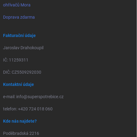
ohřívačů Mora
Doprava zdarma
Fakturační údaje
Jaroslav Drahokoupil
IČ: 11259311
DIČ: CZ5509292030
Kontaktní údaje
e-mail: info@superspotrebice.cz
telefon: +420 724 018 060
Kde nás najdete?
Poděbradská 2216