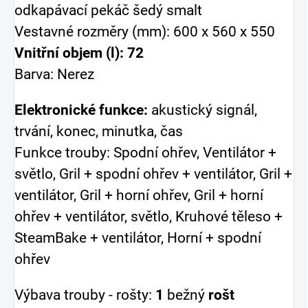
odkapávací pekáč šedý smalt
Vestavné rozměry (mm): 600 x 560 x 550
Vnitřní objem (l): 72
Barva: Nerez
Elektronické funkce:
akustický signál,
trvání, konec, minutka, čas
Funkce trouby: Spodní ohřev, Ventilátor +
světlo, Gril + spodní ohřev + ventilátor, Gril +
ventilátor, Gril + horní ohřev, Gril + horní
ohřev + ventilátor, světlo, Kruhové těleso +
SteamBake + ventilátor, Horní + spodní
ohřev
Výbava trouby - rošty:
1
bežný
rošt