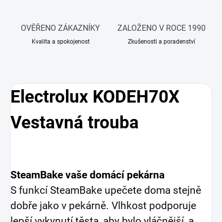
OVĚŘENO ZÁKAZNÍKY
ZALOŽENO V ROCE 1990
Kvalita a spokojenost
Zkušenosti a poradenství
Electrolux KODEH70X
Vestavná trouba
SteamBake vaše domácí pekárna
S funkcí SteamBake upečete doma stejně
dobře jako v pekárně. Vlhkost podporuje
lepší vykynutí těsta, aby bylo vláčnější, a