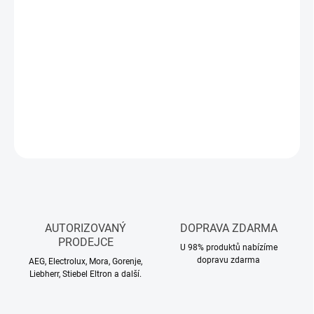
MŮŽEME
DORUČIT DO:
12.8.2026
−
+
Přidat do košíku
DETAILNÍ INFORMACE
ZEPTAT SE
HLÍDAT
AUTORIZOVANÝ
DOPRAVA ZDARMA
PRODEJCE
U 98% produktů nabízíme
dopravu zdarma
AEG, Electrolux, Mora, Gorenje,
Liebherr, Stiebel Eltron a další.