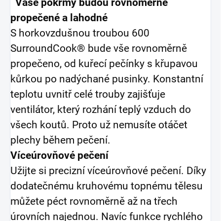
Vaše pokrmy budou rovnoměrně
propečené a lahodné
S horkovzdušnou troubou 600
SurroundCook® bude vše rovnoměrně
propečeno, od kuřecí pečínky s křupavou
kůrkou po nadýchané pusinky. Konstantní
teplotu uvnitř celé trouby zajišťuje
ventilátor, který rozhání teplý vzduch do
všech koutů. Proto už nemusíte otáčet
plechy během pečení.
Víceúrovňové pečení
Užijte si precizní víceúrovňové pečení. Díky
dodatečnému kruhovému topnému tělesu
můžete péct rovnoměrně až na třech
úrovních najednou. Navíc funkce rychlého