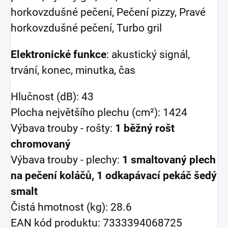
horkovzdušné pečení, Pečení pizzy, Pravé
horkovzdušné pečení, Turbo gril
Elektronické funkce
: akustický signál,
trvání, konec, minutka, čas
Hlučnost (dB): 43
Plocha největšího plechu (cm²): 1424
Výbava trouby - rošty:
1 běžný rošt
chromovaný
Výbava trouby - plechy:
1 smaltovaný plech
na pečení koláčů, 1 odkapávací pekáč šedý
smalt
Čistá hmotnost (kg): 28.6
EAN kód produktu: 7333394068725