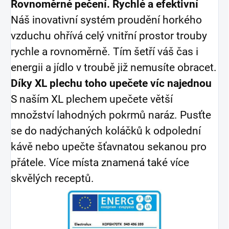
Rovnoměrné pečení. Rychlé a efektivní
Náš inovativní systém proudění horkého
vzduchu ohřívá celý vnitřní prostor trouby
rychle a rovnoměrně. Tím šetří váš čas i
energii a jídlo v troubě již nemusíte obracet.
Díky XL plechu toho upečete víc najednou
S naším XL plechem upečete větší
množství lahodných pokrmů naráz. Pusťte
se do nadýchaných koláčků k odpolední
kávě nebo upečte šťavnatou sekanou pro
přátele. Více místa znamená také více
skvělých receptů.