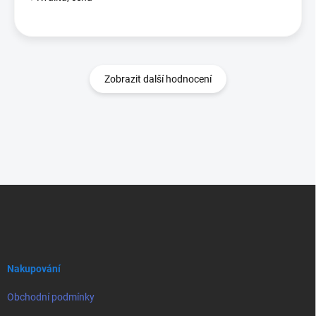
Zobrazit další hodnocení
Z
á
p
a
t
í
Nakupování
Obchodní podmínky