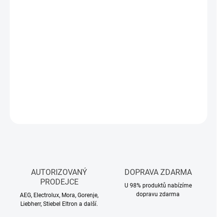
Měrná
SKLADEM
(>5 KS)
cena:
MŮŽEME
DORUČIT DO:
11.8.2026
−
+
Přidat do košíku
DETAILNÍ INFORMACE
ZEPTAT SE
HLÍDAT
AUTORIZOVANÝ
DOPRAVA ZDARMA
PRODEJCE
U 98% produktů nabízíme
dopravu zdarma
AEG, Electrolux, Mora, Gorenje,
Liebherr, Stiebel Eltron a další.