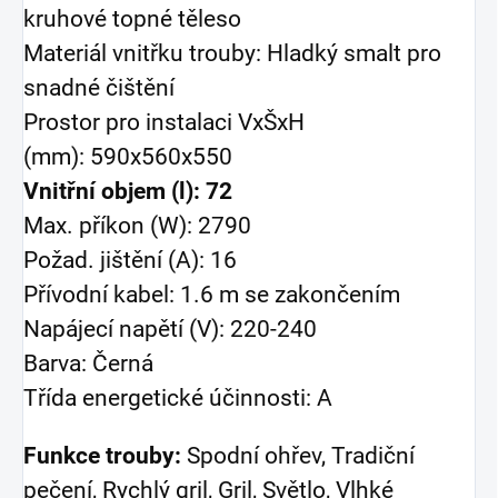
kruhové topné těleso
Materiál vnitřku trouby: Hladký smalt pro
snadné čištění
Prostor pro instalaci VxŠxH
(mm): 590x560x550
Vnitřní objem (l): 72
Max. příkon (W): 2790
Požad. jištění (A): 16
Přívodní kabel: 1.6 m se zakončením
Napájecí napětí (V): 220-240
Barva: Černá
Třída energetické účinnosti: A
Funkce trouby:
Spodní ohřev, Tradiční
pečení, Rychlý gril, Gril, Světlo, Vlhké