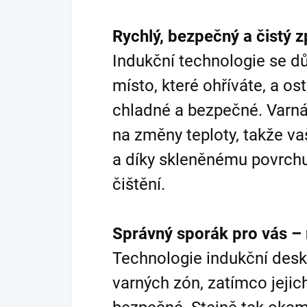
Rychlý, bezpečný a čistý 
Indukční technologie se 
místo, které ohříváte, a os
chladné a bezpečné. Varn
na změny teploty, takže vaš
a díky skleněnému povrch
čištění.
Správný sporák pro vás – 
Technologie indukční desky
varných zón, zatímco jejic