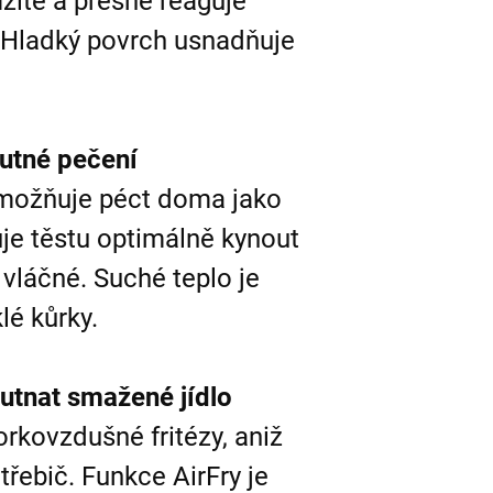
žitě a přesně reaguje
 Hladký povrch usnadňuje
utné pečení
ožňuje péct doma jako
je těstu optimálně kynout
 vláčné. Suché teplo je
lé kůrky.
hutnat smažené jídlo
orkovzdušné fritézy, aniž
třebič. Funkce AirFry je