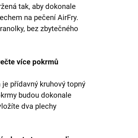
ržená tak, aby dokonale
lechem na pečení AirFry.
hranolky, bez zbytečného
Pečte více pokrmů
h je přídavný kruhový topný
pokrmy budou dokonale
vložíte dva plechy