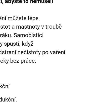
í, abyste to nemuseli
tění můžete lépe
stot a mastnoty v troubě
ráku. Samočisticí
 spustí, když
straní nečistoty po vaření
icky bez práce.
ukční
dukční,