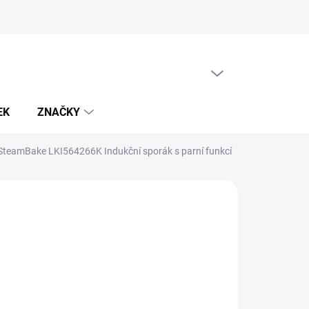
PRÁZDNÝ KOŠÍK
NÁKUPNÍ
KOŠÍK
EK
ZNAČKY
 SteamBake LKI564266K Indukční sporák s parní funkcí
689 Kč