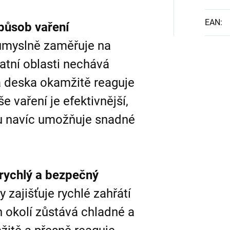
EAN
:
způsob vaření
důmyslně zaměřuje na
tatní oblasti nechává
á deska okamžitě reaguje
e vaření je efektivnější,
u navíc umožňuje snadné
rychlý a bezpečný
 zajišťuje rychlé zahřátí
h okolí zůstává chladné a