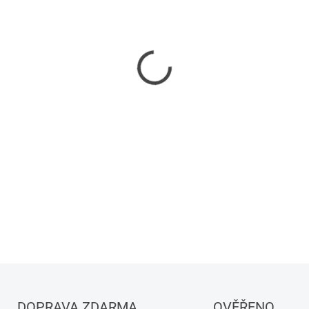
−
+
DETAILNÍ INFORMACE
DOPRAVA ZDARMA
OVĚŘENO