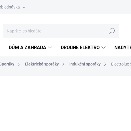
objednávka
Hledat
DŮM A ZAHRADA
DROBNÉ ELEKTRO
NÁBYT
Sporáky
Elektrické sporáky
Indukční sporáky
Electrolux
ní
ZNAČKA:
ELECTROLUX
17 988 Kč
13 
ZDARMA
Měrná
NA DOTAZ
cena: