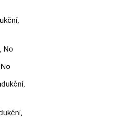
ukční,
 , No
, No
ndukční,
dukční,