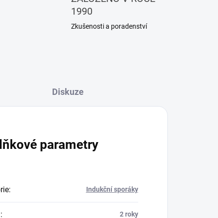
1990
Zkušenosti a poradenství
Diskuze
lňkové parametry
rie
:
Indukční sporáky
a
:
2 roky