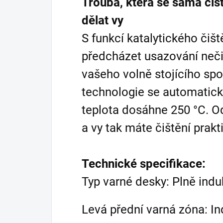
Trouba, která se sama čist
dělat vy
S funkcí katalytického čiš
předcházet usazování neči
vašeho volně stojícího spo
technologie se automaticky
teplota dosáhne 250 °C. Od
a vy tak máte čištění prakt
Technické specifikace:
Typ varné desky: Plně ind
Levá přední varná zóna: In