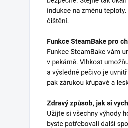
bezpečné. Stejně tak okam
indukce na změnu teploty.
čištění.
Funkce SteamBake pro ch
Funkce SteamBake vám um
v pekárně. Vlhkost umožňu
a výsledné pečivo je uvnitř
pak zárukou křupavé a lesk
Zdravý způsob, jak si vyc
Užijte si všechny výhody h
byste potřebovali další spo