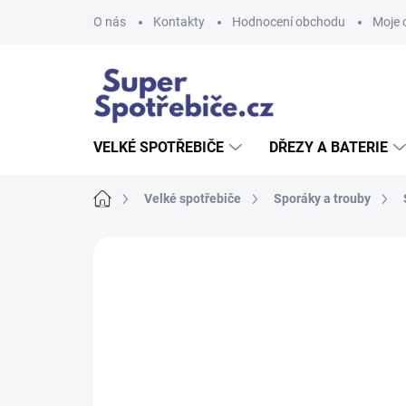
Přejít
O nás
Kontakty
Hodnocení obchodu
Moje 
na
obsah
VELKÉ SPOTŘEBIČE
DŘEZY A BATERIE
Domů
Velké spotřebiče
Sporáky a trouby
Neohodnoceno
Podrobnosti hodnoce
AKCE
NOVINKA
TIP