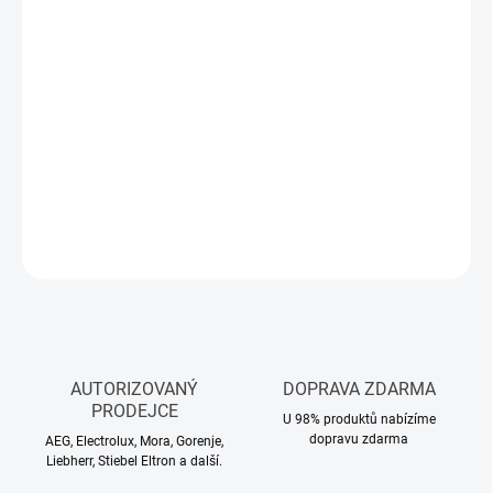
Měrná
SKLADEM
(>5 KS)
cena:
MŮŽEME
DORUČIT DO:
10.8.2026
−
+
Přidat do košíku
DETAILNÍ INFORMACE
ZEPTAT SE
HLÍDAT
AUTORIZOVANÝ
DOPRAVA ZDARMA
PRODEJCE
U 98% produktů nabízíme
dopravu zdarma
AEG, Electrolux, Mora, Gorenje,
Liebherr, Stiebel Eltron a další.