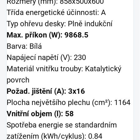
Rozměry (mm): 858x500x600
Třída energetické účinnosti: A
Typ ohřevu desky: Plně indukční
Max. příkon (W): 9868.5
Barva: Bílá
Napájecí napětí (V): 230
Materiál vnitřku trouby: Katalytický
povrch
Požad. jištění (A): 3x16
Plocha největšího plechu (cm²): 1164
Vnitřní objem (l): 58
Spotřeba energie se standardním
zatížením (kWh/cyklus): 0.84