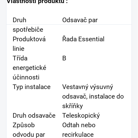
Vlastnosti produktu :
Druh
Odsavač par
spotřebiče
Produktová
Řada Essential
linie
Třída
B
energetické
účinnosti
Typ instalace
Vestavný výsuvný
odsavač, instalace do
skříňky
Druh odsavače
Teleskopický
Způsob
Odtah nebo
odvodu par
recirkulace