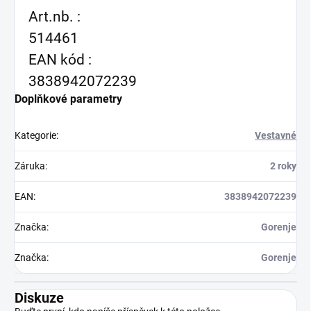
Art.nb. :
514461
EAN kód :
3838942072239
Doplňkové parametry
Kategorie
:
Vestavné
Záruka
:
2 roky
EAN
:
3838942072239
Značka
:
Gorenje
Značka
:
Gorenje
Diskuze