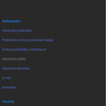
á
p
a
t
í
Nakupování
Obchodní podmínky
Podmínky ochrany osobních údajů
Dodací podmínky a reklamace
Možnosti platby
Možnosti doručení
O nás
Kontakty
Novinky