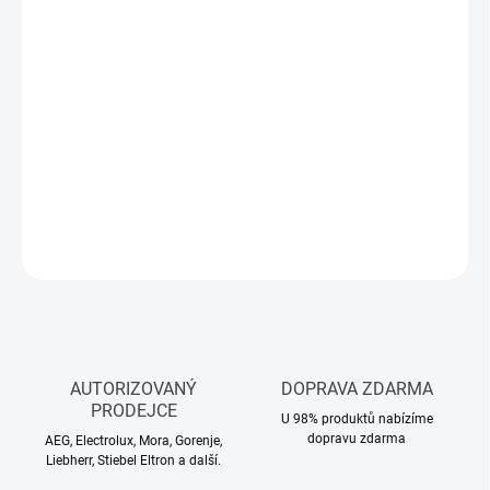
Měrná
SKLADEM
(>5 KS)
cena:
MŮŽEME
DORUČIT DO:
12.8.2026
−
+
Přidat do košíku
DETAILNÍ INFORMACE
ZEPTAT SE
HLÍDAT
AUTORIZOVANÝ
DOPRAVA ZDARMA
PRODEJCE
U 98% produktů nabízíme
dopravu zdarma
AEG, Electrolux, Mora, Gorenje,
Liebherr, Stiebel Eltron a další.