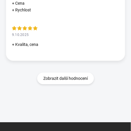
+ Cena
+ Rychlost
9.10.2025
+ Kvalita, cena
Zobrazit další hodnocení
Z