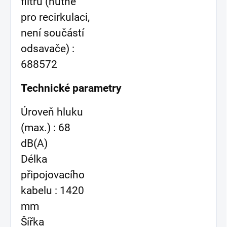
filtru (nutné
pro recirkulaci,
není součástí
odsavače) :
688572
Technické parametry
Úroveň hluku
(max.) : 68
dB(A)
Délka
připojovacího
kabelu : 1420
mm
Šířka