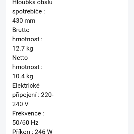
Hloubka obalu
spotřebiče :
430 mm
Brutto
hmotnost :
12.7 kg
Netto
hmotnost :
10.4 kg
Elektrické
připojení : 220-
240 V
Frekvence :
50/60 Hz
Příkon : 246 W