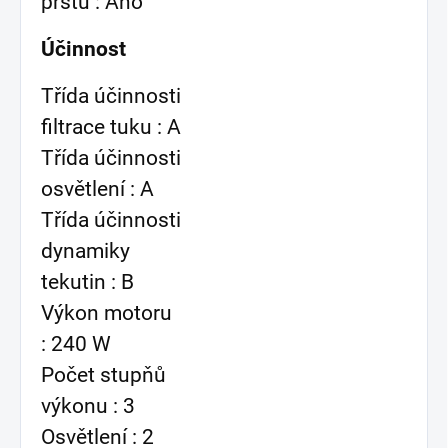
prstů : Ano
Účinnost
Třída účinnosti
filtrace tuku : A
Třída účinnosti
osvětlení : A
Třída účinnosti
dynamiky
tekutin : B
Výkon motoru
: 240 W
Počet stupňů
výkonu : 3
Osvětlení : 2