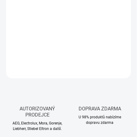
Měrná
SKLADEM
(>5 KS)
cena:
MŮŽEME
DORUČIT DO:
12.8.2026
−
+
Přidat do košíku
DETAILNÍ INFORMACE
ZEPTAT SE
HLÍDAT
AUTORIZOVANÝ
DOPRAVA ZDARMA
PRODEJCE
U 98% produktů nabízíme
dopravu zdarma
AEG, Electrolux, Mora, Gorenje,
Liebherr, Stiebel Eltron a další.