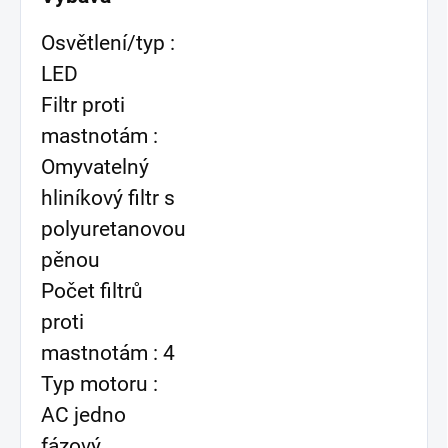
Osvětlení/typ :
LED
Filtr proti
mastnotám :
Omyvatelný
hliníkový filtr s
polyuretanovou
pěnou
Počet filtrů
proti
mastnotám : 4
Typ motoru :
AC jedno
fázový