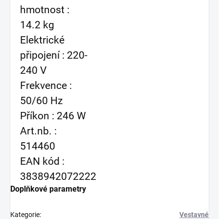
hmotnost :
14.2 kg
Elektrické
připojení : 220-
240 V
Frekvence :
50/60 Hz
Příkon : 246 W
Art.nb. :
514460
EAN kód :
3838942072222
Doplňkové parametry
Kategorie
:
Vestavné