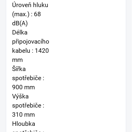
Úroveň hluku
(max.) : 68
dB(A)
Délka
připojovacího
kabelu : 1420
mm
Šířka
spotřebiče :
900 mm
Výška
spotřebiče :
310 mm
Hloubka