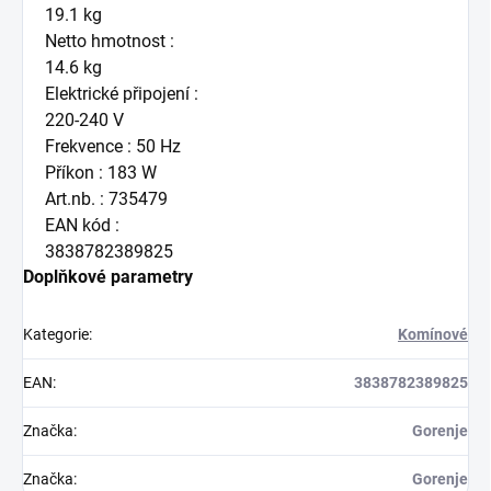
19.1 kg
Netto hmotnost :
14.6 kg
Elektrické připojení :
220-240 V
Frekvence : 50 Hz
Příkon : 183 W
Art.nb. : 735479
EAN kód :
3838782389825
Doplňkové parametry
Kategorie
:
Komínové
EAN
:
3838782389825
Značka
:
Gorenje
Značka
:
Gorenje