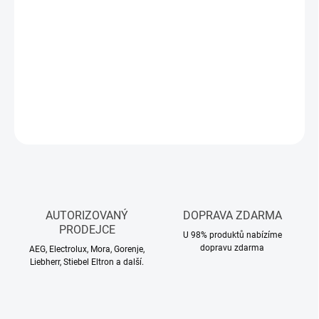
DORUČIT DO:
12.8.2026
−
+
Přidat do košíku
DETAILNÍ INFORMACE
ZEPTAT SE
HLÍDAT
AUTORIZOVANÝ
DOPRAVA ZDARMA
PRODEJCE
U 98% produktů nabízíme
dopravu zdarma
AEG, Electrolux, Mora, Gorenje,
Liebherr, Stiebel Eltron a další.