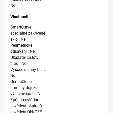
Ne
Vlastnosti
SmartCurve
speciálně zakřivené
sklo : Ne
Perimetrické
odsávání : Ne
Ukazatel čistoty
filtru : Ne
Vysoce účinný filtr :
Ne
GentleClose
tlumený dojezd
výsuvné části : Ne
Způsob ovládání
osvětlení : Spínač
osvětlení ON/OFF