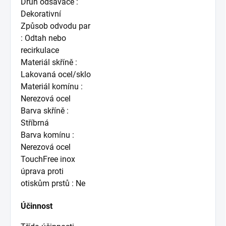
Druh odsavače :
Dekorativní
Způsob odvodu par
: Odtah nebo
recirkulace
Materiál skříně :
Lakovaná ocel/sklo
Materiál komínu :
Nerezová ocel
Barva skříně :
Stříbrná
Barva komínu :
Nerezová ocel
TouchFree inox
úprava proti
otiskům prstů : Ne
Účinnost