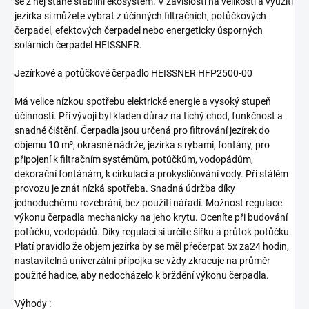
se z něj stane stabilní ekosystém. V závislosti na velikosti a využití
jezírka si můžete vybrat z účinných filtračních, potůčkových
čerpadel, efektových čerpadel nebo energeticky úsporných
solárních čerpadel HEISSNER.
Jezírkové a potůčkové čerpadlo HEISSNER HFP2500-00
Má velice nízkou spotřebu elektrické energie a vysoký stupeň
účinnosti. Při vývoji byl kladen důraz na tichý chod, funkčnost a
snadné čištění. Čerpadla jsou určená pro filtrování jezírek do
objemu 10 m³, okrasné nádrže, jezírka s rybami, fontány, pro
připojení k filtračním systémům, potůčkům, vodopádům,
dekorační fontánám, k cirkulaci a prokysličování vody. Při stálém
provozu je znát nízká spotřeba. Snadná údržba díky
jednoduchému rozebrání, bez použití nářadí. Možnost regulace
výkonu čerpadla mechanicky na jeho krytu. Oceníte při budování
potůčku, vodopádů. Díky regulaci si určíte šířku a průtok potůčku.
Platí pravidlo že objem jezírka by se měl přečerpat 5x za24 hodin,
nastavitelná univerzální přípojka se vždy zkracuje na průměr
použité hadice, aby nedocházelo k brždění výkonu čerpadla.
Výhody :