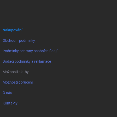
Z
á
p
a
t
í
Nakupování
Obchodní podmínky
Podmínky ochrany osobních údajů
Dodací podmínky a reklamace
Možnosti platby
Možnosti doručení
O nás
Kontakty