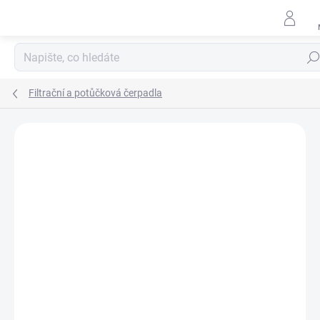
Přejít
na
obsah
Hled
Filtrační a potůčková čerpadla
Podrobnosti hodnocení
Neohodnoceno
ZNAČKA:
HEISSNER