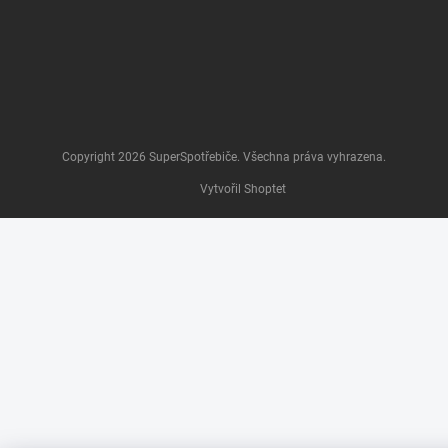
Copyright 2026
SuperSpotřebiče
. Všechna práva vyhrazena.
Vytvořil Shoptet