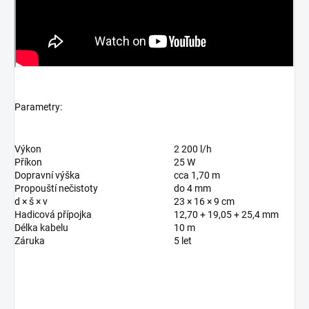
Parametry:
Výkon
2 200 l/h
Příkon
25 W
Dopravní výška
cca 1,70 m
Propouští nečistoty
do 4 mm
d × š × v
23 × 16 × 9 cm
Hadicová přípojka
12,70 + 19,05 + 25,4 mm
Délka kabelu
10 m
Záruka
5 let