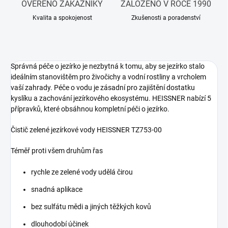
OVĚŘENO ZÁKAZNÍKY
ZALOŽENO V ROCE 1990
Kvalita a spokojenost
Zkušenosti a poradenství
Správná péče o jezírko je nezbytná k tomu, aby se jezírko stalo
ideálním stanovištěm pro živočichy a vodní rostliny a vrcholem
vaší zahrady. Péče o vodu je zásadní pro zajištění dostatku
kyslíku a zachování jezírkového ekosystému. HEISSNER nabízí 5
přípravků, které obsáhnou kompletní péči o jezírko.
Čistič zelené jezírkové vody HEISSNER TZ753-00
Téměř proti všem druhům řas
rychle ze zelené vody udělá čirou
snadná aplikace
bez sulfátu mědi a jiných těžkých kovů
dlouhodobí účinek