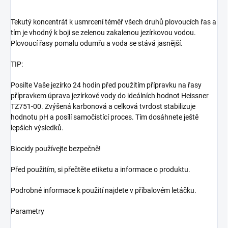
Tekutý koncentrát k usmrcení téměř všech druhů plovoucích řas a
tím je vhodný k boji se zelenou zakalenou jezírkovou vodou.
Plovoucí řasy pomalu odumřu a voda se stává jasnější.
TIP:
Posilte Vaše jezírko 24 hodin před použitím přípravku na řasy
přípravkem úprava jezírkové vody do ideálních hodnot Heissner
TZ751-00. Zvýšená karbonová a celková tvrdost stabilizuje
hodnotu pH a posílí samočistící proces. Tím dosáhnete ještě
lepších výsledků.
Biocidy používejte bezpečně!
Před použitím, si přečtěte etiketu a informace o produktu.
Podrobné informace k použití najdete v příbalovém letáčku.
Parametry