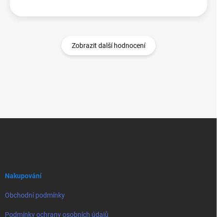
Zobrazit další hodnocení
Z
á
p
a
t
í
Nakupování
Obchodní podmínky
Podmínky ochrany osobních údajů