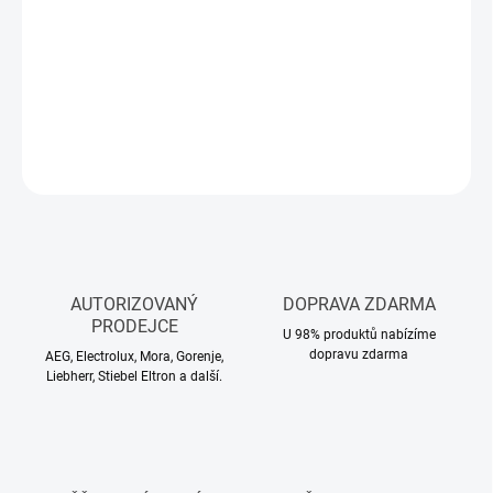
Čistič zelené jezírkové vody HEISSNER TZ753-00, téměř proti všem
druhům řas, obsah 1000 ml / až na 12 m³ jezírkové vody
DETAILNÍ INFORMACE
ZEPTAT SE
HLÍDAT
AUTORIZOVANÝ
DOPRAVA ZDARMA
PRODEJCE
U 98% produktů nabízíme
dopravu zdarma
AEG, Electrolux, Mora, Gorenje,
Liebherr, Stiebel Eltron a další.