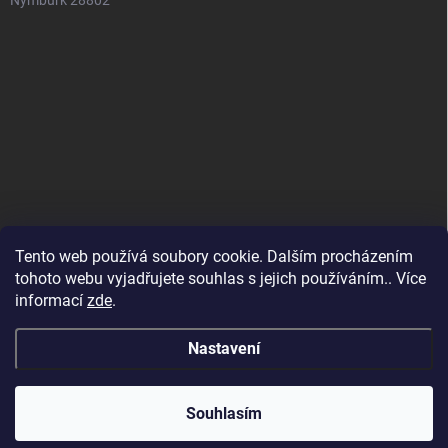
Nymburk 28802
Tento web používá soubory cookie. Dalším procházením
tohoto webu vyjadřujete souhlas s jejich používáním.. Více
informací
zde
.
Nastavení
Copyright 2026
SuperSpotřebiče
. Všechna práva vyhrazena.
Souhlasím
Vytvořil Shoptet