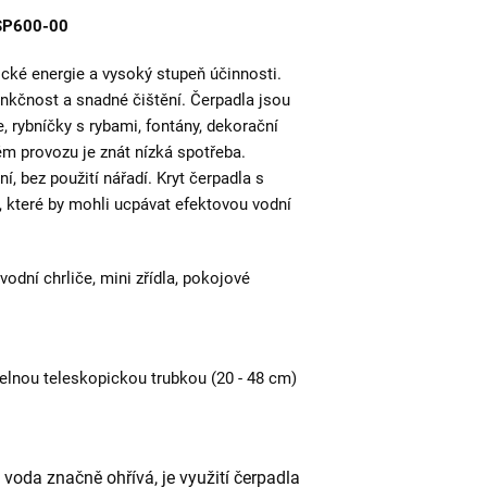
HSP600-00
ické energie a vysoký stupeň účinnosti.
funkčnost a snadné čištění. Čerpadla jsou
, rybníčky s rybami, fontány, dekorační
ém provozu je znát nízká spotřeba.
 bez použití nářadí. Kryt čerpadla s
y, které by mohli ucpávat efektovou vodní
vodní chrliče, mini zřídla, pokojové
telnou teleskopickou trubkou (20 - 48 cm)
voda značně ohřívá, je využití čerpadla