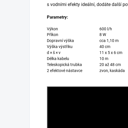
s vodními efekty ideální, dodáte další po
Parametry:
Výkon
600 l/h
Příkon
8 W
Dopravní výška
cca 1,10 m
Výška výstřiku
40 cm
d × š × v
11 x 5 x 6 cm
Délka kabelu
10 m
Teleskopická trubka
20 až 48 cm
2 efektové nástavce
zvon, kaskáda