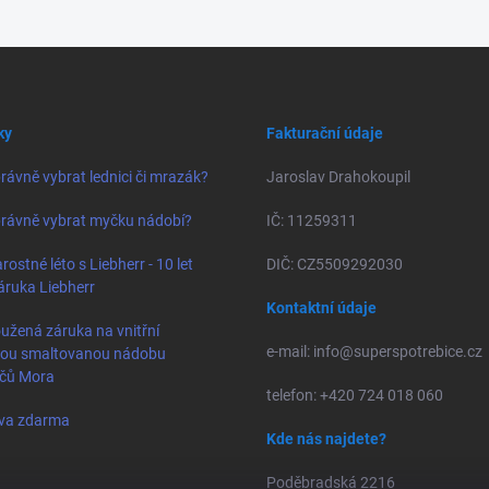
ky
Fakturační údaje
rávně vybrat lednici či mrazák?
Jaroslav Drahokoupil
rávně vybrat myčku nádobí?
IČ: 11259311
rostné léto s Liebherr - 10 let
DIČ: CZ5509292030
áruka Liebherr
Kontaktní údaje
užená záruka na vnitřní
e-mail: info@superspotrebice.cz
vou smaltovanou nádobu
ačů Mora
telefon: +420 724 018 060
va zdarma
Kde nás najdete?
Poděbradská 2216