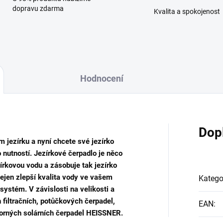
dopravu zdarma
Kvalita a spokojenost
Hodnocení
Dop
ím jezírku a nyní chcete své jezírko
 nutností. Jezírkové čerpadlo je něco
zírkovou vodu a zásobuje tak jezírko
jen zlepší kvalita vody ve vašem
Katego
osystém. V závislosti na velikosti a
 filtračních, potůčkových čerpadel,
EAN
:
orných solárních čerpadel HEISSNER.