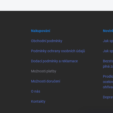
Z
á
p
a
Nakupování
Novin
t
í
Obchodní podmínky
Jak sp
Podmínky ochrany osobních údajů
Jak sp
Dodací podmínky a reklamace
Bezsta
plná z
Možnosti platby
Prodlo
Možnosti doručení
ocelo
ohřív
O nás
Dopra
Kontakty