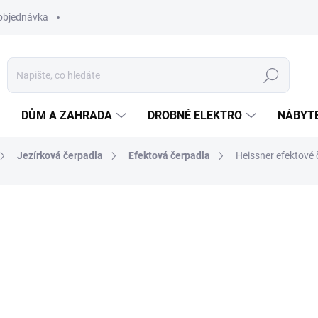
objednávka
Hledat
DŮM A ZAHRADA
DROBNÉ ELEKTRO
NÁBYT
Jezírková čerpadla
Efektová čerpadla
Heissner efektové 
ní
ZNAČKA:
HEISSNER
729 Kč
Měrná
NA DOTAZ
cena:
−
+