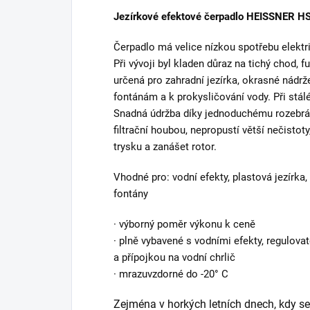
Jezírkové efektové čerpadlo HEISSNER 
Čerpadlo má velice nízkou spotřebu elektr
Při vývoji byl kladen důraz na tichý chod, 
určená pro zahradní jezírka, okrasné nádrže
fontánám a k prokysličování vody. Při stál
Snadná údržba díky jednoduchému rozebrání,
filtrační houbou, nepropustí větší nečistot
trysku a zanášet rotor.
Vhodné pro: vodní efekty, plastová jezírka, 
fontány
· výborný poměr výkonu k ceně
· plně vybavené s vodními efekty, regulova
a přípojkou na vodní chrlič
· mrazuvzdorné do -20° C
Zejména v horkých letních dnech, kdy se 