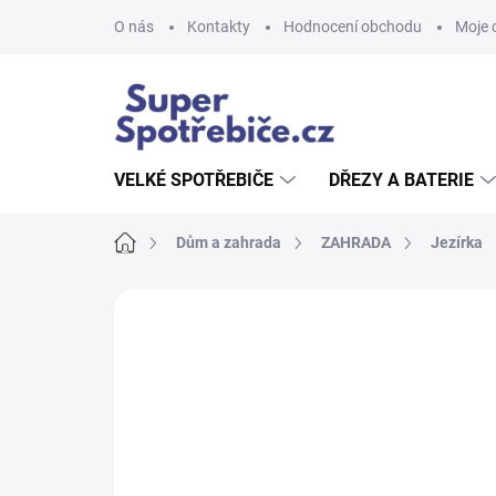
Přejít
O nás
Kontakty
Hodnocení obchodu
Moje 
na
obsah
VELKÉ SPOTŘEBIČE
DŘEZY A BATERIE
Domů
Dům a zahrada
ZAHRADA
Jezírka
Neohodnoceno
Podrobnosti hodnoce