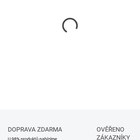
Jezírkové efektové čerpadl
spotřebu elektrické energie 
efekty, plastová jezírka, vodn
nástavců, Výkon: 600 l/h, př
výstřiku: 40 cm, d × š × v: 1
DETAILNÍ INFORMACE
DOPRAVA ZDARMA
OVĚŘENO
ZÁKAZNÍKY
U 98% produktů nabízíme