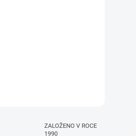
o HEISSNER HSP600-00 má velice nízkou
a vysoký stupeň účinnosti. Je vhodné pro: vodní
í chrliče, mini zřídla, fontány, včetně 2 efektových
íkon: 8 W, dopravní výška: cca 1,10 m, výška
1 x 5 x 6 cm, délka kabelu 10 m
ZEPTAT SE
HLÍDAT
ZALOŽENO V ROCE
1990