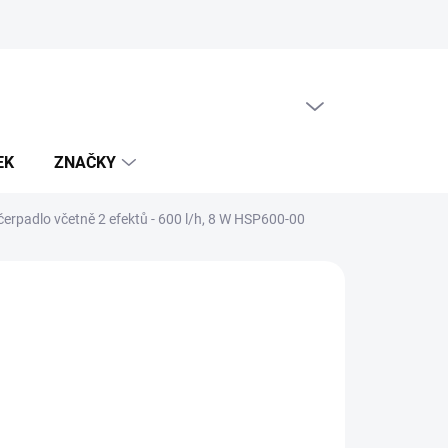
PRÁZDNÝ KOŠÍK
NÁKUPNÍ
KOŠÍK
EK
ZNAČKY
čerpadlo včetně 2 efektů - 600 l/h, 8 W HSP600-00
Přidat do košíku