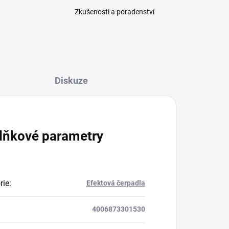
Zkušenosti a poradenství
Diskuze
lňkové parametry
rie
:
Efektová čerpadla
4006873301530