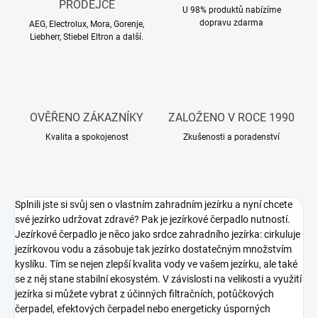
PRODEJCE
U 98% produktů nabízíme
dopravu zdarma
AEG, Electrolux, Mora, Gorenje,
Liebherr, Stiebel Eltron a další.
OVĚŘENO ZÁKAZNÍKY
ZALOŽENO V ROCE 1990
Kvalita a spokojenost
Zkušenosti a poradenství
Splnili jste si svůj sen o vlastním zahradním jezírku a nyní chcete
své jezírko udržovat zdravé? Pak je jezírkové čerpadlo nutností.
Jezírkové čerpadlo je něco jako srdce zahradního jezírka: cirkuluje
jezírkovou vodu a zásobuje tak jezírko dostatečným množstvím
kyslíku. Tím se nejen zlepší kvalita vody ve vašem jezírku, ale také
se z něj stane stabilní ekosystém. V závislosti na velikosti a využití
jezírka si můžete vybrat z účinných filtračních, potůčkových
čerpadel, efektových čerpadel nebo energeticky úsporných