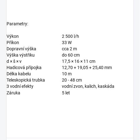
Parametry:
Výkon
2 500 l/h
Příkon
33 W
Dopravní výška
cca 2 m
Výška výstřiku
do 60 cm
d × š × v
17,5 × 16 × 11 cm
Hadicová přípojka
12,70 + 19,05 + 25,40 mm
Délka kabelu
10 m
Teleskopická trubka
20 - 48 cm
3 vodní efekty
vodní zvon, kalich, kaskáda
Záruka
5 let