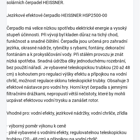
solárních čerpadel HEISSNER.
Jezírkové efektové čerpadlo HEISSNER HSP2500-00
Čerpadlo má velice nízkou spotřebu elektrické energie a vysoký
stupeň účinnosti. Při vývoji byl kladen důraz na tichý chod,
funkčnost a snadné čištění. Čerpadla jsou určená pro zahradní
jezírka, okrasné nádrže, rybníčky s rybami, fontány, dekorační
fontánám a k prokysličování vody. Při stálém provozu je znát
nízká spotřeba. Snadná údržba díky jednoduchému rozebrání,
bez použití nářadí. Je vybavené teleskopickou trubkou (20 až 48
cm) s kohoutem pro regulaci výšky efektu a přípojkou na vodní
chrlič, možnost regulace sklonu teleskopické trubky. Obsahuje 3
efektové nástavce pro vodní hry. Horní kryt čerpadla s jemnými
filtračními drážkami, nepropustí větší nečistoty, které by mohli
ucpávat efektovou vodní trysku a zanášet rotor.
Vhodné pro: vodní efekty, jezírkové nádržky, vodní chrliče, zřídla
· výborný poměr výkonu k ceně
· plně vybavené s vodními efekty, regulovatelnou teleskopickou
trubkou (20 - 48 cm) a přípojkou na vodní chrlič