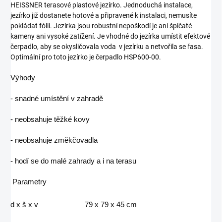
HEISSNER terasové plastové jezírko. Jednoduchá instalace,
jezírko již dostanete hotové a připravené k instalaci, nemusíte
pokládat fólii. Jezírka jsou robustní nepoškodí je ani špičaté
kameny ani vysoké zatížení. Je vhodné do jezírka umístit efektové
čerpadlo, aby se okysličovala voda v jezírku a netvořila se řasa.
Optimální pro toto jezírko je čerpadlo HSP600-00.
Výhody
- snadné umístění v zahradě
- neobsahuje těžké kovy
- neobsahuje změkčovadla
- hodí se do malé zahrady a i na terasu
Parametry
d x š x v
79 x 79 x 45 cm