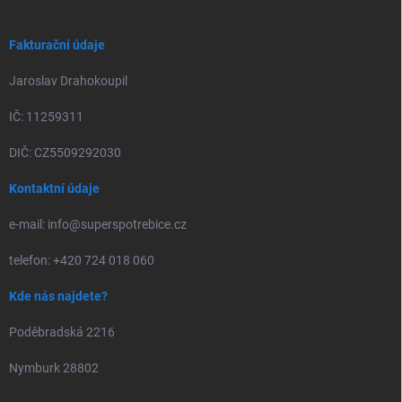
Fakturační údaje
Jaroslav Drahokoupil
IČ: 11259311
DIČ: CZ5509292030
Kontaktní údaje
e-mail: info@superspotrebice.cz
telefon: +420 724 018 060
Kde nás najdete?
Poděbradská 2216
Nymburk 28802