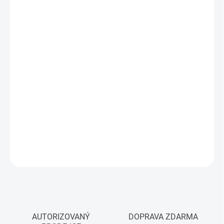
MŮŽEME
DORUČIT DO:
10.8.2026
−
+
Přidat do košíku
Terasové plastové jezírko HEISSNER B082-00, objem 200 l, rozměr
79 x 79 x 45 cm, snadné umístění v zahradě, optimální hloubka
jezírka, neobsahuje těžké kovy, neobsahuje změkčovadla, hodí se
do malé zahrady a i na terasu
DETAILNÍ INFORMACE
ZEPTAT SE
HLÍDAT
AUTORIZOVANÝ
DOPRAVA ZDARMA