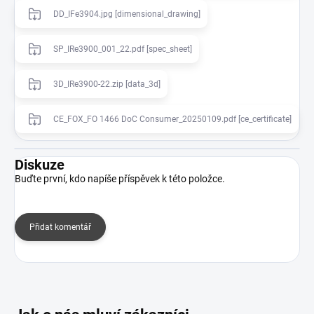
DD_IFe3904.jpg [dimensional_drawing]
SP_IRe3900_001_22.pdf [spec_sheet]
3D_IRe3900-22.zip [data_3d]
CE_FOX_FO 1466 DoC Consumer_20250109.pdf [ce_certificate]
Diskuze
Buďte první, kdo napíše příspěvek k této položce.
Přidat komentář