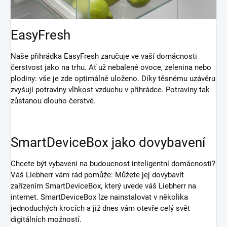
EasyFresh
Naše přihrádka EasyFresh zaručuje ve vaší domácnosti
čerstvost jako na trhu. Ať už nebalené ovoce, zelenina nebo
plodiny: vše je zde optimálně uloženo. Díky těsnému uzávěru
zvyšují potraviny vlhkost vzduchu v přihrádce. Potraviny tak
zůstanou dlouho čerstvé.
SmartDeviceBox jako dovybavení
Chcete být vybaveni na budoucnost inteligentní domácnosti?
Váš Liebherr vám rád pomůže: Můžete jej dovybavit
zařízením SmartDeviceBox, který uvede váš Liebherr na
internet. SmartDeviceBox lze nainstalovat v několika
jednoduchých krocích a již dnes vám otevře celý svět
digitálních možností.