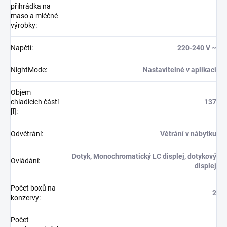
přihrádka na
maso a mléčné
výrobky
:
Napětí
:
220-240 V ~
NightMode
:
Nastavitelné v aplikaci
Objem
chladicích částí
137
[l]
:
Odvětrání
:
Větrání v nábytku
Dotyk, Monochromatický LC displej, dotykový
Ovládání
:
displej
Počet boxů na
2
konzervy
:
Počet