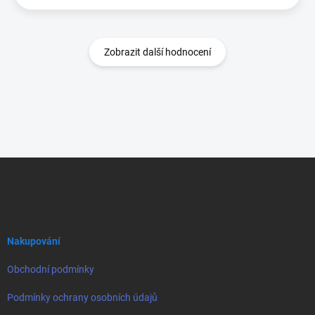
Zobrazit další hodnocení
Z
á
p
a
t
í
Nakupování
Obchodní podmínky
Podmínky ochrany osobních údajů