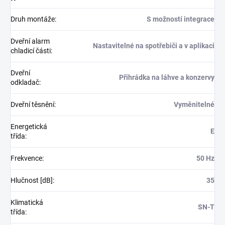
Druh montáže
:
S možností integrace
Dveřní alarm
Nastavitelné na spotřebiči a v aplikaci
chladicí části
:
Dveřní
Přihrádka na láhve a konzervy
odkladač
:
Dveřní těsnění
:
Vyměnitelné
Energetická
E
třída
:
Frekvence
:
50 Hz
Hlučnost [dB]
:
35
Klimatická
SN-T
třída
: