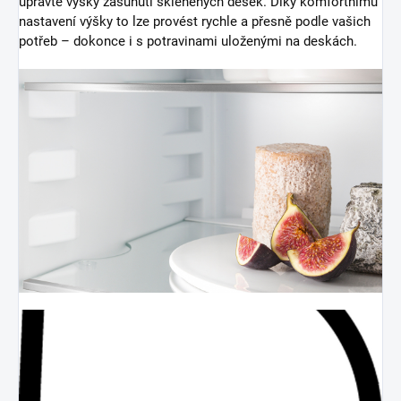
upravte výšky zasunutí skleněných desek. Díky komfortnímu
nastavení výšky to lze provést rychle a přesně podle vašich
potřeb – dokonce i s potravinami uloženými na deskách.