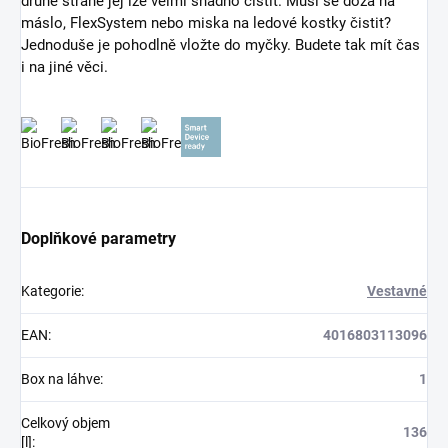
druhé straně jej lze velmi snadno čistit. Musí se dóza na
máslo, FlexSystem nebo miska na ledové kostky čistit?
Jednoduše je pohodlně vložte do myčky. Budete tak mít čas
i na jiné věci.
Doplňkové parametry
Kategorie
:
Vestavné
EAN
:
4016803113096
Box na láhve
:
1
Celkový objem
136
[l]
: