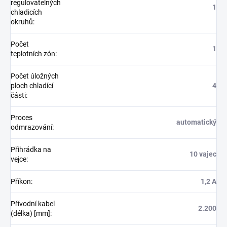
regulovatelných
1
chladicích
okruhů
:
Počet
1
teplotních zón
:
Počet úložných
ploch chladící
4
části
:
Proces
automatický
odmrazování
:
Přihrádka na
10 vajec
vejce
:
Příkon
:
1,2 A
Přívodní kabel
2.200
(délka) [mm]
: