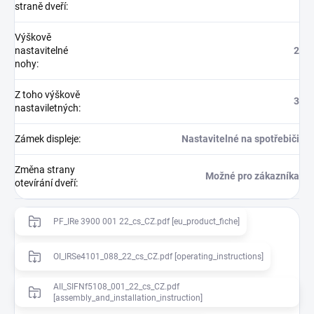
straně dveří
:
Výškově
nastavitelné
2
nohy
:
Z toho výškově
3
nastaviletných
:
Zámek displeje
:
Nastavitelné na spotřebiči
Změna strany
Možné pro zákazníka
otevírání dveří
:
PF_IRe 3900 001 22_cs_CZ.pdf [eu_product_fiche]
OI_IRSe4101_088_22_cs_CZ.pdf [operating_instructions]
AII_SIFNf5108_001_22_cs_CZ.pdf
[assembly_and_installation_instruction]