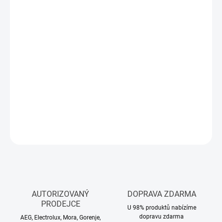
19 990 Kč
Měrná
NA DOTAZ
cena:
−
+
Přidat do košíku
ZÁRUKA: 5 LET - po registraci - Nutná registrace
zde
DETAILNÍ INFORMACE
ZEPTAT SE
HLÍDAT
AUTORIZOVANÝ
DOPRAVA ZDARMA
PRODEJCE
U 98% produktů nabízíme
dopravu zdarma
AEG, Electrolux, Mora, Gorenje,