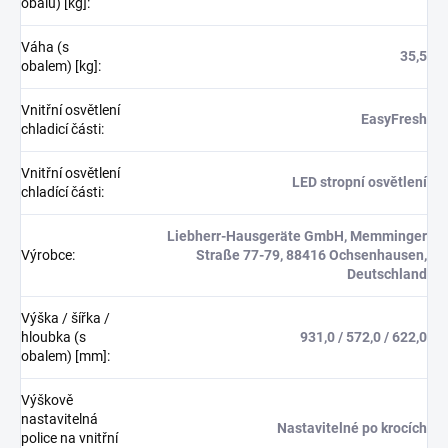
obalu) [kg]
:
Váha (s
35,5
obalem) [kg]
:
Vnitřní osvětlení
EasyFresh
chladicí části
:
Vnitřní osvětlení
LED stropní osvětlení
chladící části
:
Liebherr-Hausgeräte GmbH, Memminger
Výrobce
:
Straße 77-79, 88416 Ochsenhausen,
Deutschland
Výška / šířka /
hloubka (s
931,0 / 572,0 / 622,0
obalem) [mm]
:
Výškově
nastavitelná
Nastavitelné po krocích
police na vnitřní