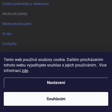
Dodací podmínky a reklamace
Možnosti platby
Možnosti doručení
O nás
Kontakty
Novinky
Tento web používá soubory cookie. Dalším procházením
tohoto webu vyjadřujete souhlas s jejich používáním.. Více
Jak správně vybrat lednici či mrazák?
informací
zde
.
Jak správně vybrat myčku nádobí?
Nastavení
Bezstarostné léto s Liebherr - 10 let plná záruka Liebherr
Souhlasím
Prodloužená záruka na vnitřní ocelovou smaltovanou nádobu
ohřívačů Mora