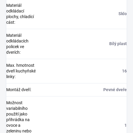
Materiál
odkládací
Sklo
plochy, chladící
cást
:
Materiál
odkládacích
Bílý plast
policek ve
dverích
:
Max. hmotnost
dveří kuchyňské
16
linky
:
Montáž dveří
:
Pevné dveře
Možnost
variabilního
použití jako
přihrádka na
ovoce a
1
zeleninu nebo