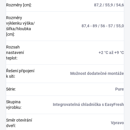
Rozměry [cm]
:
87,2 / 55,9 / 54,6
Rozměry
výklenku výška/
87,4 - 89 / 56 - 57 / 55,0
šířka/hloubka
[cm]
:
Rozsah
nastavení
+2 °C až +9 °C
teplot
:
Řešení připojení
Možnost dodatečné montáže
k síti
:
Série
:
Pure
Skupina
Integrovatelná chladnička s EasyFresh
výrobku
:
Směr otevírání
Vpravo
dveří
: