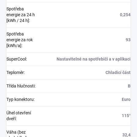
Spotřeba
energie za 24 h
0,254
[kWh / 24 h]
:
Spotřeba
energie za rok
93
[kWh/a]
:
SuperCool
:
Nastavitelné na spotřebiči a v aplikaci
Teploměr
:
Chladicí část
Třída hlučnosti
:
B
Typ konektoru
:
Euro
Úhel otevření
115°
dveří
:
Váha (bez
32,4